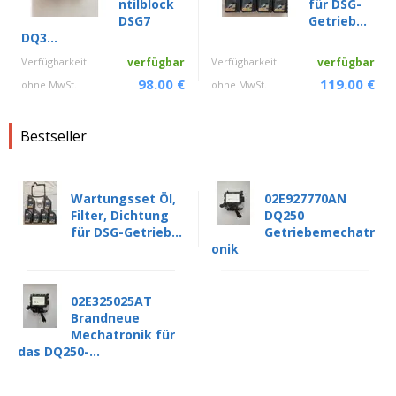
ntilblock
für DSG-
DSG7
Getrieb...
DQ3...
Verfügbarkeit
verfügbar
Verfügbarkeit
verfügbar
98.00 €
119.00 €
ohne MwSt.
ohne MwSt.
Bestseller
Wartungsset Öl,
02E927770AN
Filter, Dichtung
DQ250
für DSG-Getrieb...
Getriebemechatr
onik
02E325025AT
Brandneue
Mechatronik für
das DQ250-...