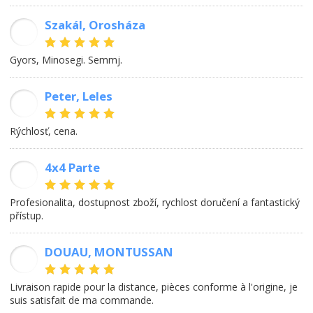
Szakál, Orosháza
SL
Gyors, Minosegi. Semmj.
Peter, Leles
PK
rýchlosť, cena.
4x4 Parte
MK
Profesionalita, dostupnost zboží, rychlost doručení a fantastický
přístup.
DOUAU, MONTUSSAN
DP
Livraison rapide pour la distance, pièces conforme à l'origine, je
suis satisfait de ma commande.