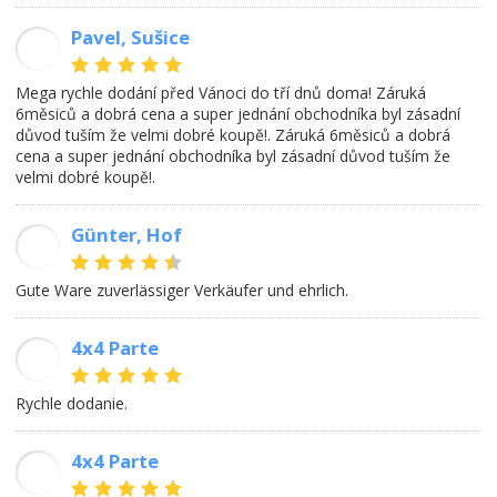
Pavel, Sušice
PJ
Mega rychle dodání před Vánoci do tří dnů doma! Záruká
6měsiců a dobrá cena a super jednání obchodníka byl zásadní
důvod tuším že velmi dobré koupě!. Záruká 6měsiců a dobrá
cena a super jednání obchodníka byl zásadní důvod tuším že
velmi dobré koupě!.
Günter, Hof
GB
Gute Ware zuverlässiger Verkäufer und ehrlich.
4x4 Parte
AM
Rychle dodanie.
4x4 Parte
MS