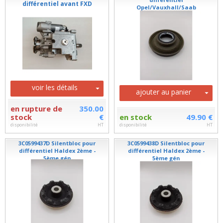
différentiel avant FXD
Opel/Vauxhall/Saab
voir les détails
ajouter au panier
en rupture de
350.00
stock
€
en stock
49.90 €
disponibilité
HT
disponibilité
HT
3C0599437D Silentbloc pour
3C0599438D Silentbloc pour
différentiel Haldex 2ème -
différentiel Haldex 2ème -
5ème gén
5ème gén