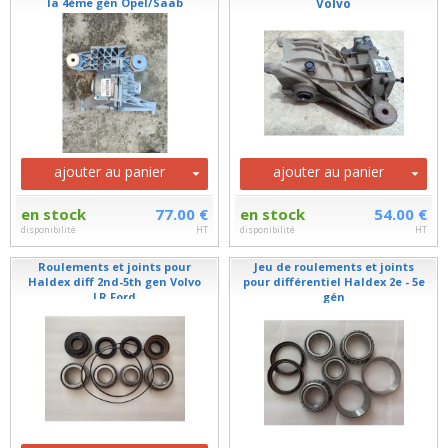
la 4ème gén Opel/Saab
Volvo
ajouter au panier
ajouter au panier
en stock
77.00 €
en stock
54.00 €
disponibilité
HT
disponibilité
HT
Roulements et joints pour
Jeu de roulements et joints
Haldex diff 2nd-5th gen Volvo
pour différentiel Haldex 2e - 5e
LR Ford
gén