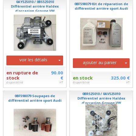
0AY525010 / 0BS525010
0BF598079 Kit de réparation de
Différentiel arrière Haldex
différentiel arrière sport Audi
d'occasion Groupe VW
voir les détails
ajouter au panier
en rupture de
90.00
stock
€
en stock
325.00 €
disponibilité
HT
disponibilité
HT
0BR525010 / 0AV525010
0BF598079 Soupapes de
Différentiel arrière Haldex
différentiel arrière sport Audi
d'occasion Groupe VW