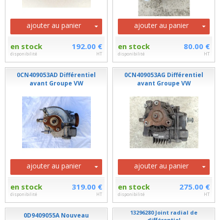
ajouter au panier
ajouter au panier
en stock
192.00 €
en stock
80.00 €
disponibilité
HT
disponibilité
HT
0CN409053AD Différentiel
0CN409053AG Différentiel
avant Groupe VW
avant Groupe VW
ajouter au panier
ajouter au panier
en stock
319.00 €
en stock
275.00 €
disponibilité
HT
disponibilité
HT
13296280 Joint radial de
0D9409055A Nouveau
différentiel