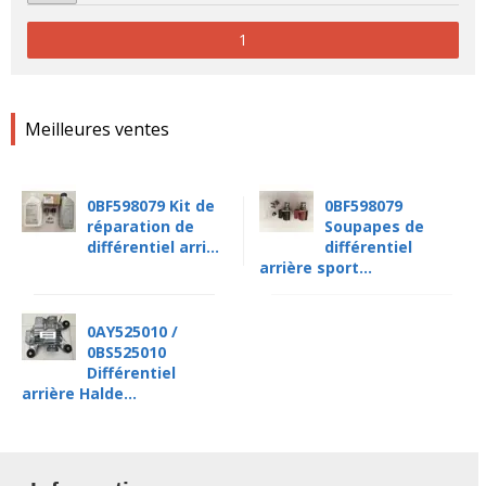
1
Meilleures ventes
0BF598079 Kit de
0BF598079
réparation de
Soupapes de
différentiel arri...
différentiel
arrière sport...
0AY525010 /
0BS525010
Différentiel
arrière Halde...