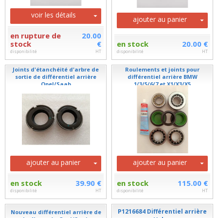
voir les détails
ajouter au panier
en rupture de
20.00
stock
€
en stock
20.00 €
disponibilité
HT
disponibilité
HT
Joints d'étanchéité d'arbre de
Roulements et joints pour
sortie de différentiel arrière
différentiel arrière BMW
Opel/Saab
1/3/5/6/7 et X1/X3/X5
ajouter au panier
ajouter au panier
en stock
39.90 €
en stock
115.00 €
disponibilité
HT
disponibilité
HT
P1216684 Différentiel arrière
Nouveau différentiel arrière de