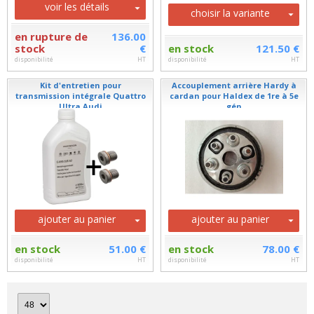
voir les détails
choisir la variante
en rupture de
136.00
stock
€
en stock
121.50 €
disponibilité
HT
disponibilité
HT
Kit d'entretien pour
Accouplement arrière Hardy à
transmission intégrale Quattro
cardan pour Haldex de 1re à 5e
Ultra Audi
gén
ajouter au panier
ajouter au panier
en stock
51.00 €
en stock
78.00 €
disponibilité
HT
disponibilité
HT