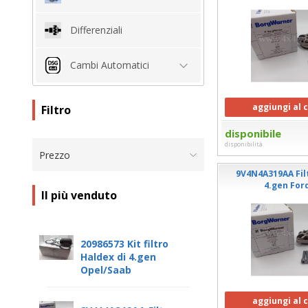
Differenziali
Cambi Automatici
aggiungi al 
Filtro
disponibile
disponibilità
Prezzo
9V4N4A319AA Filt
4.gen For
Il più venduto
20986573 Kit filtro
Haldex di 4.gen
Opel/Saab
aggiungi al 