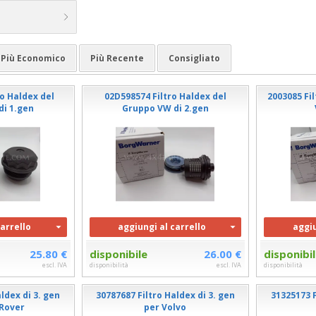
Più Economico
Più Recente
Consigliato
o Haldex del
02D598574 Filtro Haldex del
2003085 Fi
di 1.gen
Gruppo VW di 2.gen
carrello
aggiungi al carrello
aggiu
25.80 €
disponibile
26.00 €
disponibi
escl. IVA
disponibilità
escl. IVA
disponibilità
ldex di 3. gen
30787687 Filtro Haldex di 3. gen
31325173 F
 Rover
per Volvo