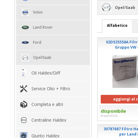
Opel/Saab
Volvo
Alfabetico
Land Rover
02D525558A Filtr
Ford
Gruppo VW 
Opel/Saab
Oli Haldex/Diff
Service Olio + Filtro
aggiungi al 
Completa e altri
disponibile
disponibilità
Centraline Haldex
30787687 Filtro Ha
per Land
Giunto Haldex