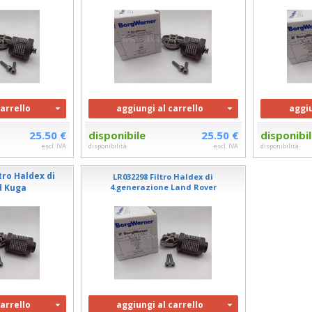
carrello
aggiungi al carrello
aggiu
25.50 €
disponibile
25.50 €
disponibi
escl. IVA
disponibilità
escl. IVA
disponibilità
ro Haldex di
LR032298 Filtro Haldex di
d Kuga
4.generazione Land Rover
carrello
aggiungi al carrello