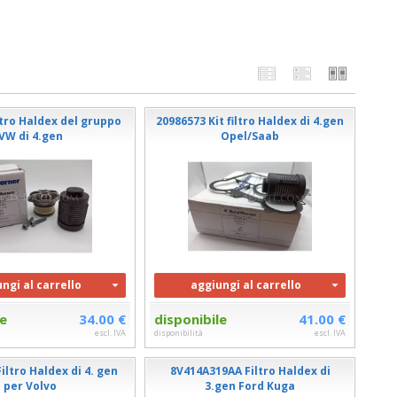
ltro Haldex del gruppo
20986573 Kit filtro Haldex di 4.gen
VW di 4.gen
Opel/Saab
ngi al carrello
aggiungi al carrello
le
34.00 €
disponibile
41.00 €
escl. IVA
disponibilità
escl. IVA
iltro Haldex di 4. gen
8V414A319AA Filtro Haldex di
per Volvo
3.gen Ford Kuga