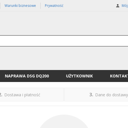
Warunki biznesowe
Prywatność
Mój 
NAPRAWA DSG DQ200
UŻYTKOWNIK
KONTAK
2
3
Dostawa i płatność
Dane do dostawy