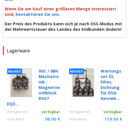
Wenn Sie am Kauf einer größeren Menge interessiert
sind,
Kontaktieren Sie uns
.
Der Preis des Produkts kann sich je nach OSS-Modus mit
der Mehrwertsteuer des Landes des Endkunden ändern!
Lagerware
0GC / 0BH
Wartungs
NEUHEIT
NEUHEIT
Mechatro
set Öl,
nik-
Filter,
Magnetve
Dichtung
ntilblock
für DSG-
DSG7
Getrieb...
DQ3...
Verfügbarkeit
verfügbar
Verfügbarkeit
verfügbar
98.00 €
119.00 €
ohne MwSt.
ohne MwSt.