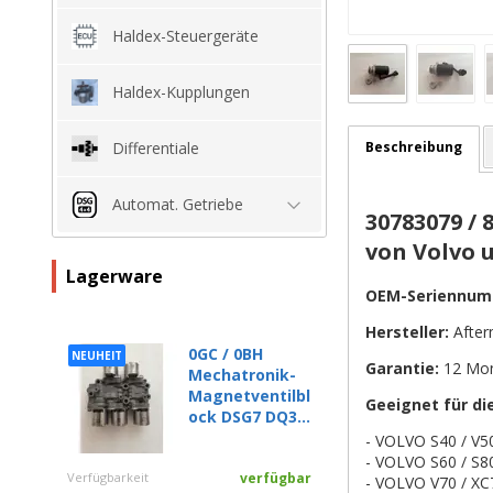
Haldex-Steuergeräte
Haldex-Kupplungen
Beschreibung
Differentiale
Automat. Getriebe
30783079 /
von Volvo 
Lagerware
OEM-Seriennum
Hersteller:
After
0GC / 0BH
NEUHEIT
Garantie:
12 Mo
Mechatronik-
Magnetventilbl
Geeignet für di
ock DSG7 DQ3...
- VOLVO S40 / V50
- VOLVO S60 / S80
Verfügbarkeit
verfügbar
- VOLVO V70 / XC7