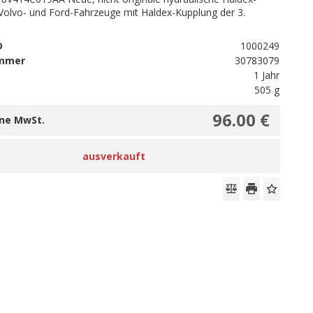
Volvo- und Ford-Fahrzeuge mit Haldex-Kupplung der 3.
.
D
1000249
ummer
30783079
1 Jahr
505 g
96.00 €
hne MwSt.
ausverkauft