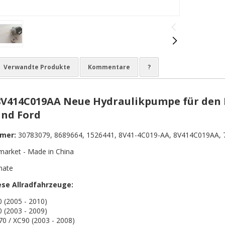
Verwandte Produkte
Kommentare
?
 8V414C019AA Neue Hydraulikpumpe für den 
und Ford
mer:
30783079, 8689664, 1526441, 8V41-4C019-AA, 8V414C019AA, 
market - Made in China
nate
ese Allradfahrzeuge:
 (2005 - 2010)
 (2003 - 2009)
0 / XC90 (2003 - 2008)