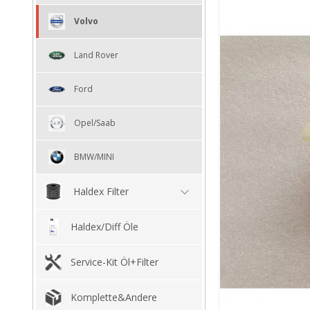
Volvo
Land Rover
Ford
Opel/Saab
BMW/MINI
Haldex Filter
Haldex/Diff Öle
Service-Kit Öl+Filter
Komplette&Andere