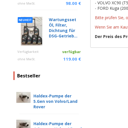
- VOLVO XC90 (T5
98.00 €
ohne MwSt.
- FORD Kuga (200
Bitte prüfen Sie,
Wartungsset
NEUHEIT
Öl, Filter,
Wenn Sie am Kauf 
Dichtung für
DSG-Getrieb...
Der Preis des P
Verfügbarkeit
verfügbar
119.00 €
ohne MwSt.
Bestseller
Haldex-Pumpe der
5.Gen von Volvo/Land
Rover
Haldex-Pumpe der