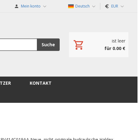
Mein konto
Deutsch
EUR
ist leer
Suche
für 0.00 €
TZER
KONTAKT
 8V414C019AA Neue, nicht originale hydraulische Haldex-