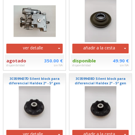
ver detalle
añadir a la cesta
agotado
350.00 €
disponible
49.90 €
disponibilidad
sin IVA
disponibilidad
sin IVA
3C0599437D Silent block para
3C0599438D Silent block para
diferencial Haldex 2ª - 5ª gen
diferencial Haldex 2ª - 5ª gen
ver detalle
añadir a la cesta