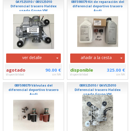
0AY525010 / 0BS525010
0BF598079 Kit de reparación del
Diferencial trasero Haldex
diferencial deportivo trasero
usado Grupo VW
Audi
ver detalle
añadir a la cesta
agotado
90.00 €
disponible
325.00 €
disponibilidad
sin IVA
disponibilidad
sin IVA
0BF598079 Válvulas del
0BR525010 / 0AV525010
diferencial deportivo trasero
Diferencial trasero Haldex
Audi
usado Grupo VW