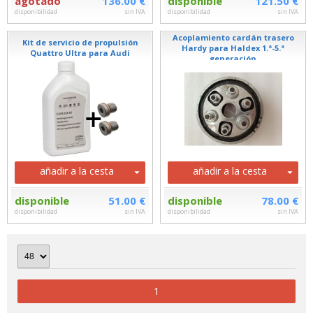
agotado
136.00 €
disponible
121.50 €
disponibilidad
sin IVA
disponibilidad
sin IVA
Acoplamiento cardán trasero
Kit de servicio de propulsión
Hardy para Haldex 1.ª-5.ª
Quattro Ultra para Audi
generación
añadir a la cesta
añadir a la cesta
disponible
51.00 €
disponible
78.00 €
disponibilidad
sin IVA
disponibilidad
sin IVA
1