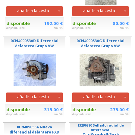
añadir a la cesta
añadir a la cesta
disponible
192.00 €
disponible
80.00 €
disponibilidad
sin IVA
disponibilidad
sin IVA
0CN409053AD Diferencial
0CN409053AG Diferencial
delantero Grupo VW
delantero Grupo VW
añadir a la cesta
añadir a la cesta
disponible
319.00 €
disponible
275.00 €
disponibilidad
sin IVA
disponibilidad
sin IVA
13296280 Sellado radial de
0D9409055A Nuevo
diferencial
diferencial delantero FXD
Opel/Vauxhall/Saab