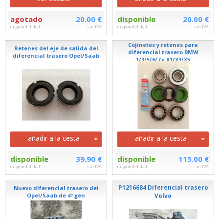
agotado
20.00 €
disponible
20.00 €
disponibilidad
sin IVA
disponibilidad
sin IVA
Cojinetes y retenes para
Retenes del eje de salida del
diferencial trasero BMW
diferencial trasero Opel/Saab
1/3/5/6/7 y X1/X3/X5
añadir a la cesta
añadir a la cesta
disponible
39.90 €
disponible
115.00 €
disponibilidad
sin IVA
disponibilidad
sin IVA
P1216684 Diferencial trasero
Nuevo diferencial trasero del
Opel/Saab de 4ª gen
Volvo