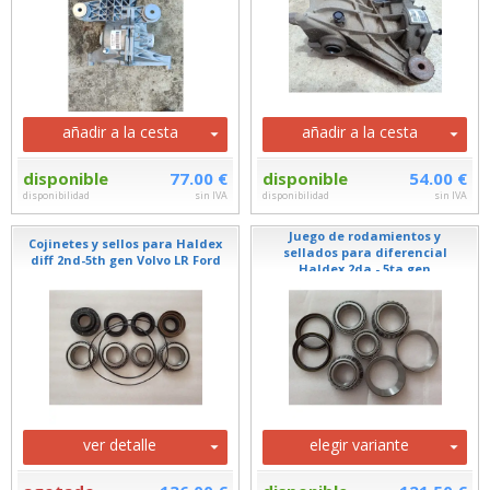
añadir a la cesta
añadir a la cesta
disponible
77.00 €
disponible
54.00 €
disponibilidad
sin IVA
disponibilidad
sin IVA
Juego de rodamientos y
Cojinetes y sellos para Haldex
sellados para diferencial
diff 2nd-5th gen Volvo LR Ford
Haldex 2da - 5ta gen
ver detalle
elegir variante