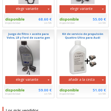
elegir variante
elegir variante
disponible
68.60 €
disponible
55.00 €
disponibilidad
sin IVA
disponibilidad
sin IVA
Juego de filtro + aceite para
Kit de servicio de propulsión
Volvo, LR y Ford de cuarta gen
Quattro Ultra para Audi
elegir variante
añadir a la cesta
disponible
59.00 €
disponible
51.00 €
disponibilidad
sin IVA
disponibilidad
sin IVA
Los más vendidos