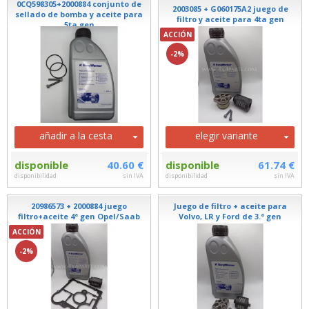
0CQ598305+2000884 conjunto de
2003085 + G060175A2 juego de
sellado de bomba y aceite para
filtro y aceite para 4ta gen
5ta gen
ACCIÓN
-2%
añadir a la cesta
elegir variante
disponible
40.60 €
disponible
61.74 €
disponibilidad
sin IVA
disponibilidad
sin IVA
20986573 + 2000884 juego
Juego de filtro + aceite para
filtro+aceite 4ª gen Opel/Saab
Volvo, LR y Ford de 3.ª gen
ACCIÓN
-2%