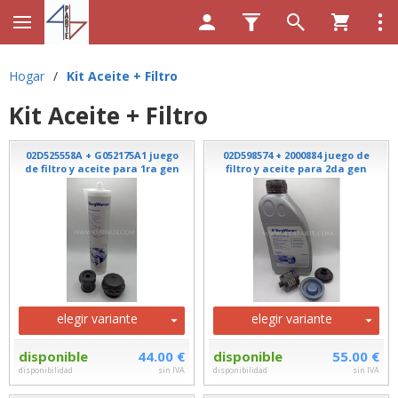
Hogar
/
Kit Aceite + Filtro
Kit Aceite + Filtro
02D525558A + G052175A1 juego
02D598574 + 2000884 juego de
de filtro y aceite para 1ra gen
filtro y aceite para 2da gen
elegir variante
elegir variante
disponible
44.00 €
disponible
55.00 €
disponibilidad
sin IVA
disponibilidad
sin IVA