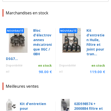
Marchandises en stock
Bloc
Kit
NOUVEAUTÉ
NOUVEAUTÉ
d'électrov
d'entretie
annes
n Huile,
mécatroni
Filtre et
que 0GC /
Joint pour
0BH
tran...
DSG7...
Disponibilité
en stock
Disponibilité
en stock
98.00 €
119.00 €
HT
HT
Meilleures ventes
Kit d'entretien
02D598574 +
pour
2000884 filtre et