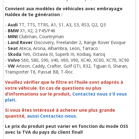
Convient aux modèles de véhicules avec embrayage
Haldex de 5e génération :
-
Audi
TT, TTS, TTRS, A1, S1, A3, S3, RS3, Q2, Q3
-
BMW
X1, X2, 2 F45/F46
-
MINI
Clubman, Countryman
-
Land Rover
Discovery, Freelander 2, Range Rover Evoque
-
Seat
Ateca, Arona, Alhambra, Leon, Tarraco
-
Skoda
Yeti, Octavia III, Superb III, Kodiaq, Karoq
-
Volvo
S60, S80, S90, V40, V60, V90, XC40, XC60, XC70, XC90
-
VW
Arteon, Caddy, Crafter, Golf GTI, R32, Tiguan II, Sharan,
Transporter T6, Passat B8, T-Roc
Veuillez vérifier que le filtre et l'huile sont adaptés à
votre véhicule. En cas de questions ou plus
d'informations sur le produit,
Contactez nous s'il vous
plait
.
Si vous êtes intéressé à acheter une plus grande
quantité,
aussi Contactez-nous
.
Le prix du produit peut varier en fonction du mode OSS
avec la TVA du pays du client final!