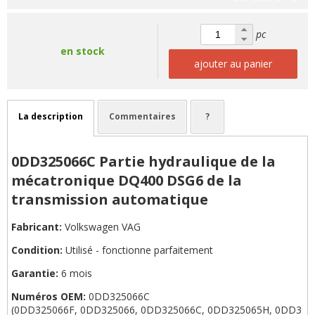
pc
en stock
ajouter au panier
La description
Commentaires
?
0DD325066C Partie hydraulique de la
mécatronique DQ400 DSG6 de la
transmission automatique
Fabricant:
Volkswagen VAG
Condition:
Utilisé - fonctionne parfaitement
Garantie:
6 mois
Numéros OEM:
0DD325066C
(0DD325066F, 0DD325066, 0DD325066C, 0DD325065H, 0DD3