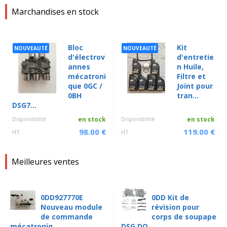
Marchandises en stock
Bloc
Kit
NOUVEAUTÉ
NOUVEAUTÉ
d'électrov
d'entretie
annes
n Huile,
mécatroni
Filtre et
que 0GC /
Joint pour
0BH
tran...
DSG7...
Disponibilité
en stock
Disponibilité
en stock
98.00 €
119.00 €
HT
HT
Meilleures ventes
0DD927770E
0DD Kit de
Nouveau module
révision pour
de commande
corps de soupape
mécatroniq...
DSG DQ...