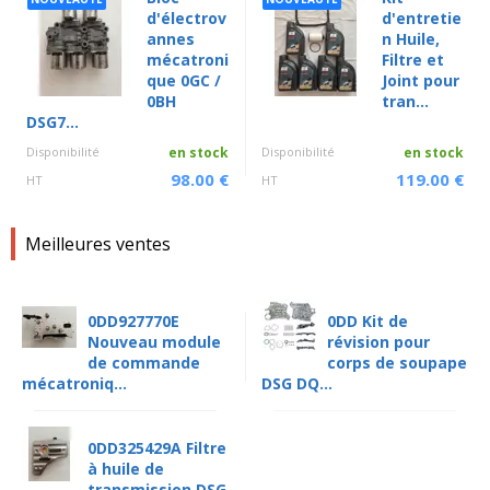
d'électrov
d'entretie
annes
n Huile,
mécatroni
Filtre et
que 0GC /
Joint pour
0BH
tran...
DSG7...
Disponibilité
en stock
Disponibilité
en stock
98.00 €
119.00 €
HT
HT
Meilleures ventes
0DD927770E
0DD Kit de
Nouveau module
révision pour
de commande
corps de soupape
mécatroniq...
DSG DQ...
0DD325429A Filtre
à huile de
transmission DSG