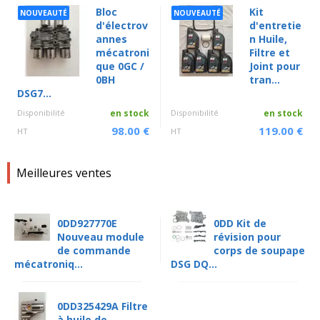
Bloc
Kit
NOUVEAUTÉ
NOUVEAUTÉ
d'électrov
d'entretie
annes
n Huile,
mécatroni
Filtre et
que 0GC /
Joint pour
0BH
tran...
DSG7...
Disponibilité
en stock
Disponibilité
en stock
98.00 €
119.00 €
HT
HT
Meilleures ventes
0DD927770E
0DD Kit de
Nouveau module
révision pour
de commande
corps de soupape
mécatroniq...
DSG DQ...
0DD325429A Filtre
à huile de