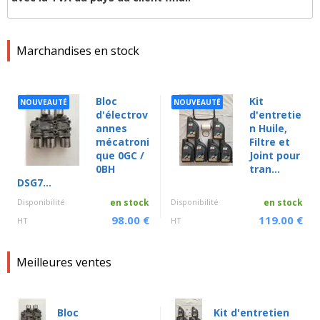
Marchandises en stock
Bloc
Kit
NOUVEAUTÉ
NOUVEAUTÉ
d'électrov
d'entretie
annes
n Huile,
mécatroni
Filtre et
que 0GC /
Joint pour
0BH
tran...
DSG7...
Disponibilité
en stock
Disponibilité
en stock
98.00 €
119.00 €
HT
HT
Meilleures ventes
Bloc
Kit d'entretien