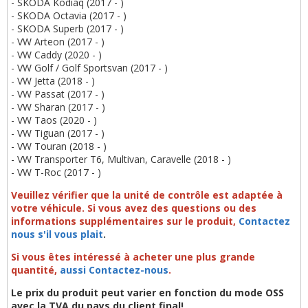
- SKODA Kodiaq (2017 - )
- SKODA Octavia (2017 - )
- SKODA Superb (2017 - )
- VW Arteon (2017 - )
- VW Caddy (2020 - )
- VW Golf / Golf Sportsvan (2017 - )
- VW Jetta (2018 - )
- VW Passat (2017 - )
- VW Sharan (2017 - )
- VW Taos (2020 - )
- VW Tiguan (2017 - )
- VW Touran (2018 - )
- VW Transporter T6, Multivan, Caravelle (2018 - )
- VW T-Roc (2017 - )
Veuillez vérifier que la u
nité de contrôle
est adaptée à
votre véhicule
. Si vous avez des questions ou des
informations supplémentaires sur le produit,
Contactez
nous s'il vous plait
.
Si vous êtes intéressé à acheter une plus grande
quantité,
aussi Contactez-nous
.
Le prix du produit peut varier en fonction du mode OSS
avec la TVA du pays du client final!