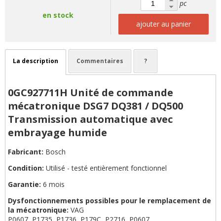
pc
en stock
ajouter au panier
La description
Commentaires
?
0GC927711H Unité de commande
mécatronique DSG7 DQ381 / DQ500
Transmission automatique avec
embrayage humide
Fabricant:
Bosch
Condition:
Utilisé - testé entièrement fonctionnel
Garantie:
6 mois
Dysfonctionnements possibles pour le remplacement de
la mécatronique:
VAG
P0607, P1735, P1736, P179C, P2716, P0607