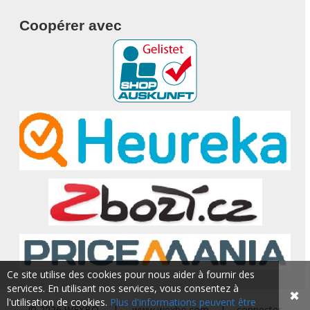
Coopérer avec
Ce site utilise des cookies pour nous aider à fournir des
services. En utilisant nos services, vous consentez à
✖
l'utilisation de cookies.
Plus d'informations peuvent être
© 2026 WEXBO |
www.wexbo.com
|
connecter