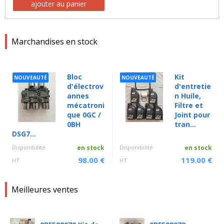
ajouter au panier
Marchandises en stock
Bloc
Kit
NOUVEAUTÉ
NOUVEAUTÉ
d'électrov
d'entretie
annes
n Huile,
mécatroni
Filtre et
que 0GC /
Joint pour
0BH
tran...
DSG7...
Disponibilité
en stock
Disponibilité
en stock
98.00 €
119.00 €
HT
HT
Meilleures ventes