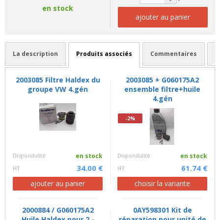
en stock
ajouter au panier
La description
Produits associés
Commentaires
2003085 Filtre Haldex du
2003085 + G060175A2
groupe VW 4.gén
ensemble filtre+huile
4.gén
-2%
Disponibilité
en stock
Disponibilité
en stock
34.00 €
61.74 €
HT
HT
ajouter au panier
choisir la variante
2000884 / G060175A2
0AY598301 Kit de
Huile Haldex pour 2.-
réparation pour unité de