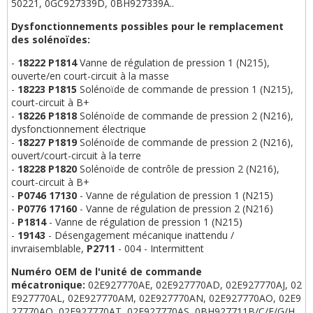
50221, 0GC927339D, 0BH927339A..
Dysfonctionnements possibles pour le remplacement
des solénoïdes:
-
18222 P1814
Vanne de régulation de pression 1 (N215),
ouverte/en court-circuit à la masse
-
18223 P1815
Solénoïde de commande de pression 1 (N215),
court-circuit à B+
-
18226 P1818
Solénoïde de commande de pression 2 (N216),
dysfonctionnement électrique
-
18227 P1819
Solénoïde de commande de pression 2 (N216),
ouvert/court-circuit à la terre
-
18228 P1820
Solénoïde de contrôle de pression 2 (N216),
court-circuit à B+
-
P0746 17130
- Vanne de régulation de pression 1 (N215)
-
P0776 17160
- Vanne de régulation de pression 2 (N216)
-
P1814
- Vanne de régulation de pression 1 (N215)
-
19143
- Désengagement mécanique inattendu /
invraisemblable,
P2711
- 004 - Intermittent
Numéro OEM de l'unité de commande
mécatronique:
02E927770AE, 02E927770AD, 02E927770AJ, 02
E927770AL, 02E927770AM, 02E927770AN, 02E927770AO, 02E9
27770AQ, 02E927770AT, 02E927770AS, 0BH927711B/C/F/G/H,