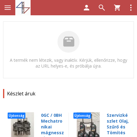
A termék nem létezik, vagy inaktív. Kérjük, ellenőrizze, hogy
az URL helyes-e, és próbálja újra.
Készlet áruk
0GC / 0BH
Szervizké
Újdonság
Újdonság
Mechatro
szlet Olaj,
nikai
Szűrő és
mágnessz
Tömítés