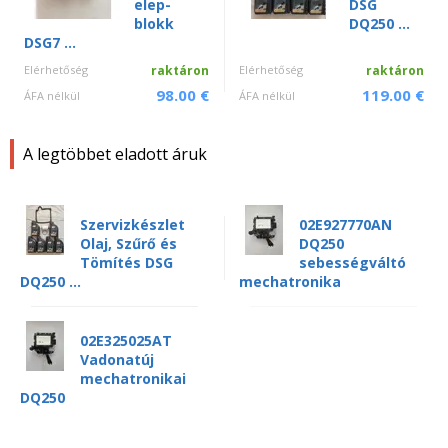
elep-
DSG
blokk
DQ250 ...
DSG7 ...
Elérhetőség
raktáron
Elérhetőség
raktáron
98.00 €
119.00 €
ÁFA nélkül
ÁFA nélkül
A legtöbbet eladott áruk
Szervizkészlet
02E927770AN
Olaj, Szűrő és
DQ250
Tömítés DSG
sebességváltó
DQ250 ...
mechatronika
02E325025AT
Vadonatúj
mechatronikai
DQ250