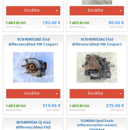
kosárba
kosárba
raktáron
192.00 €
raktáron
80.00 €
elérhetőség
ÁFA nélkül
elérhetőség
ÁFA nélkül
0CN409053AD Első
0CN409053AG Első
differenciálmű VW Csoport
differenciálmű VW Csoport
kosárba
kosárba
raktáron
319.00 €
raktáron
275.00 €
elérhetőség
ÁFA nélkül
elérhetőség
ÁFA nélkül
13296280 Opel/Saab
0D9409055A Új első
differenciálmű radiális
differenciálmű FXD
tömítése