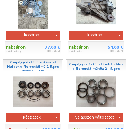
kosárba
kosárba
raktáron
77.00 €
raktáron
54.00 €
elérhetőség
ÁFA nélkül
elérhetőség
ÁFA nélkül
Csapágy- és tömítéskészlet
Csapágyak és tömítések Haldex
Haldex differenciálmű 2.-5.gen
differenciálműhöz 2. - 5. gen
Volvo LR Ford
Részletek
válasszon változatot