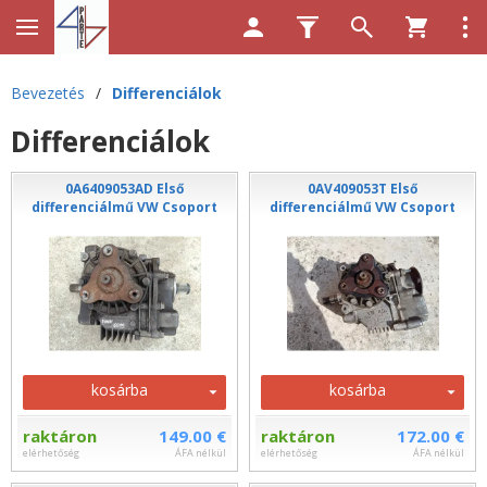
Bevezetés
/
Differenciálok
Differenciálok
0A6409053AD Első
0AV409053T Első
differenciálmű VW Csoport
differenciálmű VW Csoport
kosárba
kosárba
raktáron
149.00 €
raktáron
172.00 €
elérhetőség
ÁFA nélkül
elérhetőség
ÁFA nélkül