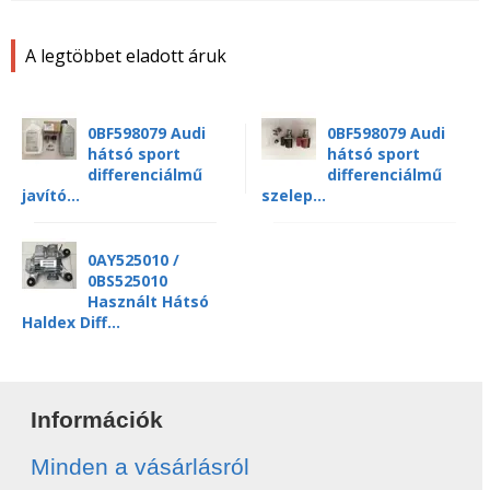
A legtöbbet eladott áruk
0BF598079 Audi
0BF598079 Audi
hátsó sport
hátsó sport
differenciálmű
differenciálmű
javító...
szelep...
0AY525010 /
0BS525010
Használt Hátsó
Haldex Diff...
Információk
Minden a vásárlásról