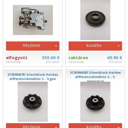
Részletek
kosárba
elfogyott
350.00 €
raktáron
49.90 €
elérhetőség
ÁFA nélkül
elérhetőség
ÁFA nélkül
3C0599438D Silentblock Haldex
3C0599437D Silentblock Haldex
differenciálműhöz 2. - 5.
differenciálműhöz 2. - 5.gen
generáció
Részletek
kosárba