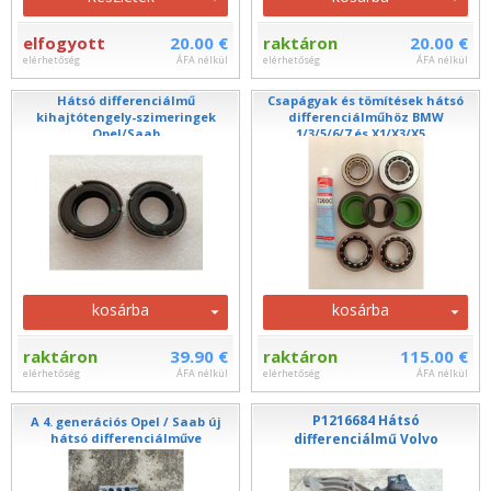
elfogyott
20.00 €
raktáron
20.00 €
elérhetőség
ÁFA nélkül
elérhetőség
ÁFA nélkül
Hátsó differenciálmű
Csapágyak és tömítések hátsó
kihajtótengely-szimeringek
differenciálműhöz BMW
Opel/Saab
1/3/5/6/7 és X1/X3/X5...
kosárba
kosárba
raktáron
39.90 €
raktáron
115.00 €
elérhetőség
ÁFA nélkül
elérhetőség
ÁFA nélkül
P1216684 Hátsó
A 4. generációs Opel / Saab új
hátsó differenciálműve
differenciálmű Volvo