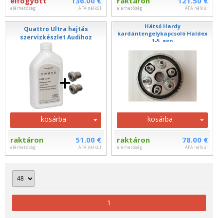
elfogyott
136.00 €
raktáron
121.50 €
elérhetőség
ÁFA nélkül
elérhetőség
ÁFA nélkül
Hátsó Hardy
Quattro Ultra hajtás
kardántengelykapcsoló Haldex
szervizkészlet Audihoz
1-5. gen
kosárba
kosárba
raktáron
51.00 €
raktáron
78.00 €
elérhetőség
ÁFA nélkül
elérhetőség
ÁFA nélkül
1