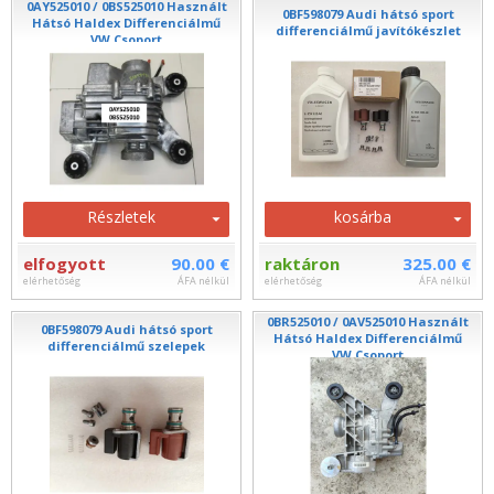
0AY525010 / 0BS525010 Használt
0BF598079 Audi hátsó sport
Hátsó Haldex Differenciálmű
differenciálmű javítókészlet
VW Csoport
Részletek
kosárba
elfogyott
90.00 €
raktáron
325.00 €
elérhetőség
ÁFA nélkül
elérhetőség
ÁFA nélkül
0BR525010 / 0AV525010 Használt
0BF598079 Audi hátsó sport
Hátsó Haldex Differenciálmű
differenciálmű szelepek
VW Csoport