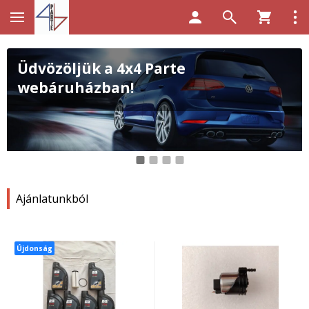
Üdvözöljük a 4x4 Parte
webáruházban!
1
2
3
4
Ajánlatunkból
Újdonság