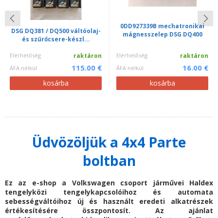
0DD927339B mechatronikai
DSG DQ381 / DQ500 váltóolaj-
mágnesszelep DSG DQ400
és szűrőcsere-készl...
Elérhetőség
raktáron
Elérhetőség
raktáron
115.00 €
16.00 €
ÁFA nélkül
ÁFA nélkül
kosárba
kosárba
Üdvözöljük a 4x4 Parte
boltban
Ez az e-shop a Volkswagen csoport járművei Haldex
tengelyközi tengelykapcsolóihoz és automata
sebességváltóihoz új és használt eredeti alkatrészek
értékesítésére összpontosít. Az ajánlat