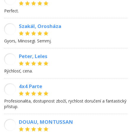
Perfect.
Szakál, Orosháza
SL
Gyors, Minosegi. Semmj.
Peter, Leles
PK
rýchlosť, cena.
4x4 Parte
MK
Profesionalita, dostupnost zboží, rychlost doručení a fantastický
přístup.
DOUAU, MONTUSSAN
DP