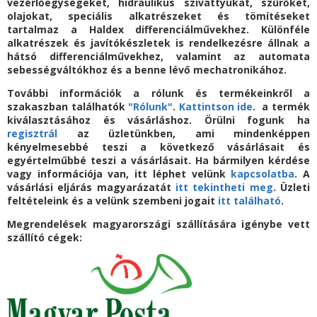
vezérlőegységeket, hidraulikus szivattyúkat, szűrőket,
olajokat, speciális alkatrészeket és tömítéseket
tartalmaz a Haldex differenciálművekhez. Különféle
alkatrészek és javítókészletek is rendelkezésre állnak a
hátsó differenciálművekhez, valamint az automata
sebességváltókhoz és a benne lévő mechatronikához.
További információk a rólunk és termékeinkről a
szakaszban találhatók
"Rólunk"
.
Kattintson ide
. a termék
kiválasztásához és vásárláshoz. Örülni fogunk ha
regisztrál
az üzletünkben, ami mindenképpen
kényelmesebbé teszi a következő vásárlásait és
egyértelműbbé teszi a vásárlásait. Ha bármilyen kérdése
vagy információja van, itt léphet velünk
kapcsolatba
. A
vásárlási eljárás magyarázatát
itt tekintheti meg
. Üzleti
feltételeink és a velünk szembeni jogait
itt található
.
Megrendelések magyarországi szállítására igénybe vett
szállító cégek: