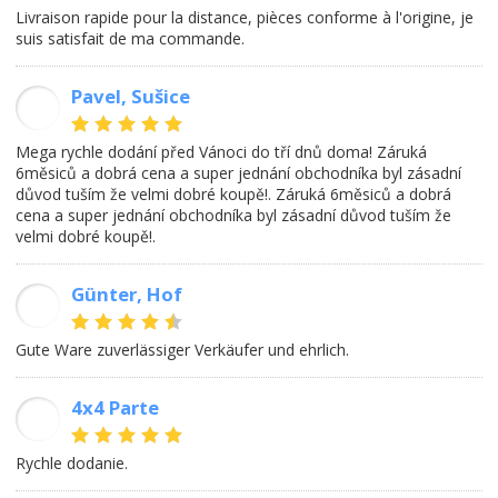
Livraison rapide pour la distance, pièces conforme à l'origine, je
suis satisfait de ma commande.
Pavel, Sušice
PJ
Mega rychle dodání před Vánoci do tří dnů doma! Záruká
6měsiců a dobrá cena a super jednání obchodníka byl zásadní
důvod tuším že velmi dobré koupě!. Záruká 6měsiců a dobrá
cena a super jednání obchodníka byl zásadní důvod tuším že
velmi dobré koupě!.
Günter, Hof
GB
Gute Ware zuverlässiger Verkäufer und ehrlich.
4x4 Parte
AM
Rychle dodanie.