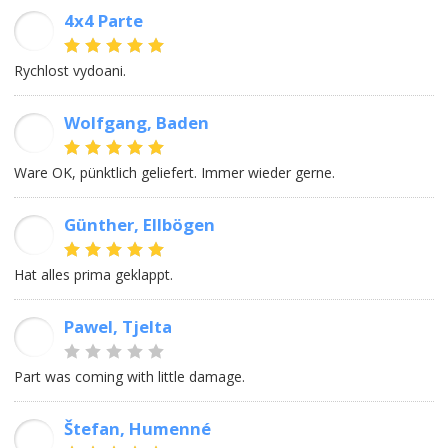
4x4 Parte
MS
Rychlost vydoani.
Wolfgang, Baden
WJ
Ware OK, pünktlich geliefert. Immer wieder gerne.
Günther, Ellbögen
GS
Hat alles prima geklappt.
Pawel, Tjelta
PN
Part was coming with little damage.
Štefan, Humenné
ŠR