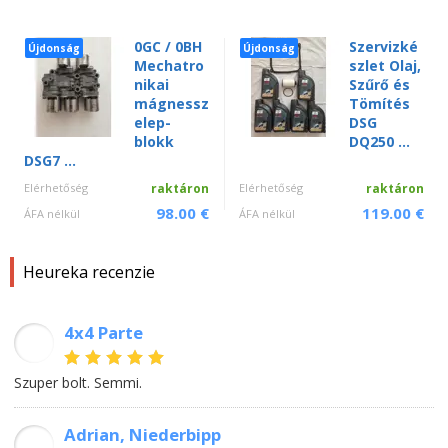
0GC / 0BH
Szervizké
Újdonság
Újdonság
Mechatro
szlet Olaj,
nikai
Szűrő és
mágnessz
Tömítés
elep-
DSG
blokk
DQ250 ...
DSG7 ...
Elérhetőség
raktáron
Elérhetőség
raktáron
98.00 €
119.00 €
ÁFA nélkül
ÁFA nélkül
Heureka recenzie
4x4 Parte
LS
Szuper bolt. Semmi.
Adrian, Niederbipp
AS