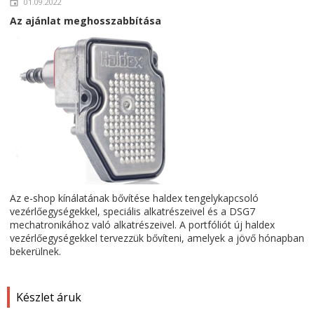
01.09.2022
Az ajánlat meghosszabbítása
Az e-shop kínálatának bővítése haldex tengelykapcsoló
vezérlőegységekkel, speciális alkatrészeivel és a DSG7
mechatronikához való alkatrészeivel. A portfóliót új haldex
vezérlőegységekkel tervezzük bővíteni, amelyek a jövő hónapban
bekerülnek.
Készlet áruk