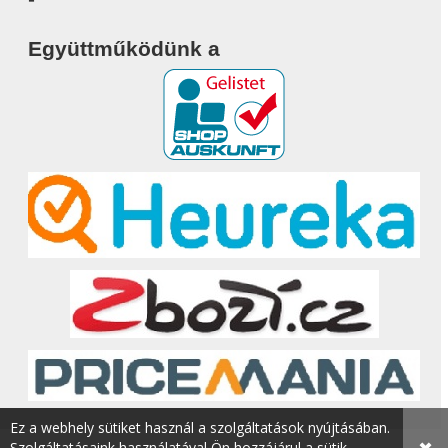
Együttműködünk a
Ez a webhely sütiket használ a szolgáltatások nyújtásában.
Szolgáltatásaink használatával Ön hozzájárul a sütik