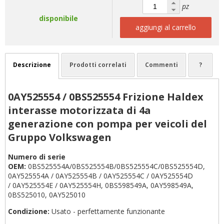
pz
disponibile
aggiungi al carrello
Descrizione
Prodotti correlati
Commenti
?
0AY525554 / 0BS525554 Frizione Haldex
interasse motorizzata di 4a
generazione con pompa per veicoli del
Gruppo Volkswagen
Numero di serie
OEM:
0BS525554A/0BS525554B/0BS525554C/0BS525554D,
0AY525554A / 0AY525554B / 0AY525554C / 0AY525554D
/ 0AY525554E / 0AY525554H, 0BS598549A, 0AY598549A,
0BS525010, 0AY525010
Condizione:
Usato - perfettamente funzionante