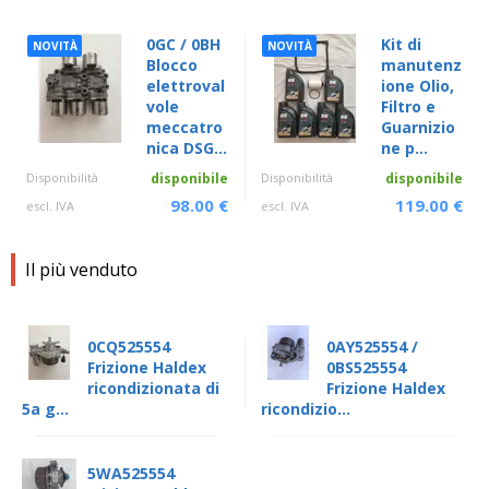
0GC / 0BH
Kit di
NOVITÀ
NOVITÀ
Blocco
manutenz
elettroval
ione Olio,
vole
Filtro e
meccatro
Guarnizio
nica DSG...
ne p...
Disponibilità
disponibile
Disponibilità
disponibile
98.00 €
119.00 €
escl. IVA
escl. IVA
Il più venduto
0CQ525554
0AY525554 /
Frizione Haldex
0BS525554
ricondizionata di
Frizione Haldex
5a g...
ricondizio...
5WA525554