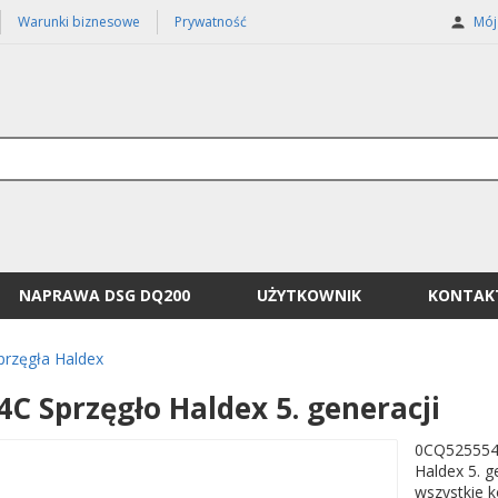
Warunki biznesowe
Prywatność
Mój 
NAPRAWA DSG DQ200
UŻYTKOWNIK
KONTAK
przęgła Haldex
C Sprzęgło Haldex 5. generacji
0CQ525554C
Haldex 5. 
wszystkie k