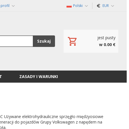
profil
Polski
EUR
jest pusty
Szukaj
w 0.00 €
T
ZASADY I WARUNKI
 Używane elektrohydrauliczne sprzęgło międzyosiowe
generacji do pojazdów Grupy Volkswagen z napędem na
oła.