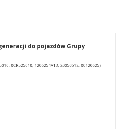
generacji do pojazdów Grupy
10, 0CR525010, 1206254A13, 20050512, 00120625)