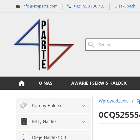
info@4x4parte.com
+421 950 730 705
O zakupach
O NAS
AWARIE I SERWIS HALDEX
Wprowadzenie
/
S
Pompy Haldex
0CQ525554
Filtry Haldex
Oleje Haldex/Diff