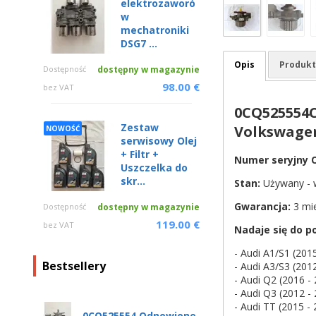
elektrozaworó
w
mechatroniki
DSG7 ...
Opis
Produkt
Dostępność
dostępny w magazynie
98.00 €
bez VAT
0CQ525554C
Zestaw
Volkswage
NOWOŚĆ
serwisowy Olej
+ Filtr +
Numer seryjny 
Uszczelka do
skr...
Stan:
Używany - w
Gwarancja:
3 mi
Dostępność
dostępny w magazynie
119.00 €
bez VAT
Nadaje się do p
- Audi A1/S1 (201
Bestsellery
- Audi A3/S3 (201
- Audi Q2 (2016 -
- Audi Q3 (2012 -
- Audi TT (2015 -
0CQ525554 Odnowione