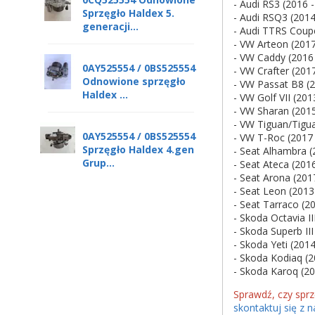
- Audi RS3 (2016 
Sprzęgło Haldex 5.
- Audi RSQ3 (2014
generacji...
- Audi TTRS Coup
- VW Arteon (2017
- VW Caddy (2016 
0AY525554 / 0BS525554
- VW Crafter (201
Odnowione sprzęgło
- VW Passat B8 (2
Haldex ...
- VW Golf VII (201
- VW Sharan (2015
- VW Tiguan/Tigua
0AY525554 / 0BS525554
- VW T-Roc (2017 
Sprzęgło Haldex 4.gen
- Seat Alhambra (
Grup...
- Seat Ateca (201
- Seat Arona (201
- Seat Leon (2013
- Seat Tarraco (2
- Skoda Octavia II
- Skoda Superb III
- Skoda Yeti (2014
- Skoda Kodiaq (2
- Skoda Karoq (20
Sprawdź, czy sprz
skontaktuj się z 