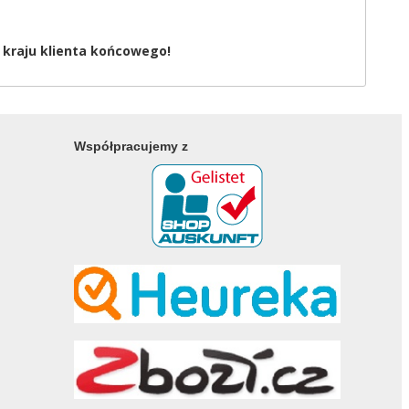
 kraju klienta końcowego!
Współpracujemy z