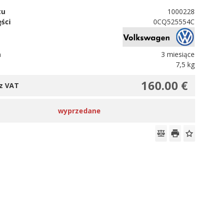
tu
1000228
ści
0CQ525554C
t
a
3 miesiące
7,5 kg
160.00 €
z VAT
wyprzedane