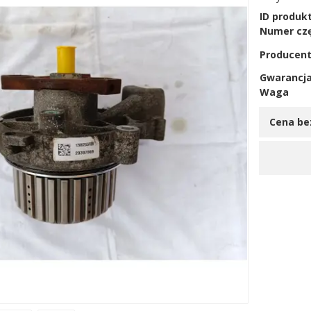
ID produk
Numer czę
Producen
Gwarancj
Waga
Cena be