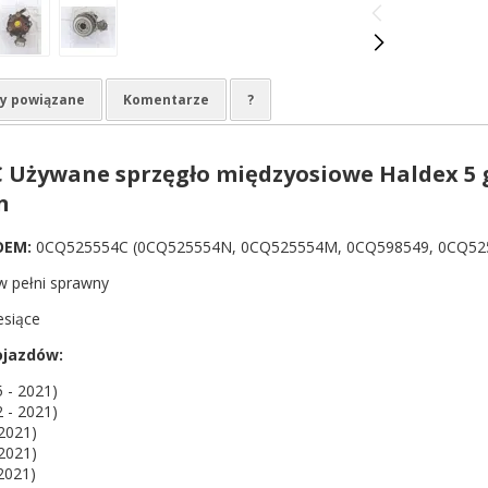
y powiązane
Komentarze
?
 Używane sprzęgło międzyosiowe Haldex 5 
n
OEM:
0CQ525554C (0CQ525554N, 0CQ525554M, 0CQ598549, 0CQ5250
 pełni sprawny
esiące
ojazdów:
5 - 2021)
2 - 2021)
 2021)
 2021)
 2021)