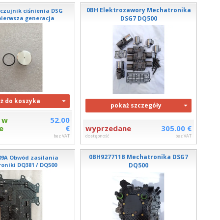
0BH Elektrozawory Mechatronika
czujnik ciśnienia DSG
pierwsza generacja
DSG7 DQ500
ż do koszyka
pokaż szczegóły
 w
52.00
e
€
wyprzedane
305.00 €
bez VAT
dostępność
bez VAT
0BH927711B Mechatronika DSG7
09A Obwód zasilania
oniki DQ381 / DQ500
DQ500