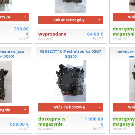
szyka
Włó
pokaż szczegóły
390.00
dostępny
€
wyprzedane
84.00 €
magazyni
bez VAT
dostępność
bez VAT
dostępność
0BH927711C Mechatronika DSG7
tka sterująca
0BH927711
i DQ500
DQ500
mec
Włóż do koszyka
Włó
egóły
dostępny w
1 090.00
dostępny
698.00 €
magazynie
€
magazyni
bez VAT
dostępność
bez VAT
dostępność