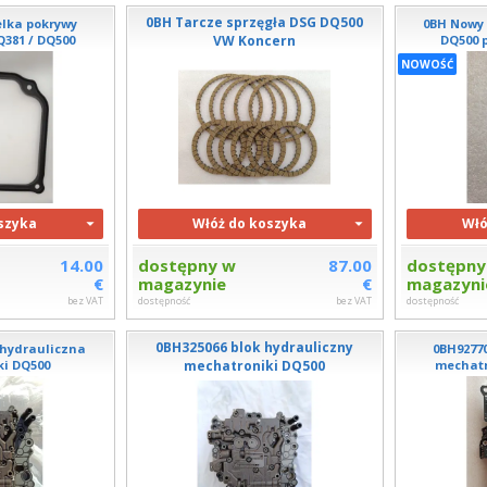
0BH Tarcze sprzęgła DSG DQ500
elka pokrywy
0BH Nowy 
381 / DQ500
VW Koncern
DQ500 
NOWOŚĆ
szyka
Włóż do koszyka
Włó
14.00
dostępny w
87.00
dostępny
€
magazynie
€
magazyni
bez VAT
dostępność
bez VAT
dostępność
0BH325066 blok hydrauliczny
 hydrauliczna
0BH9277
i DQ500
mechatroniki DQ500
mechatr