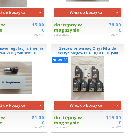
ż do koszyka
Włóż do koszyka
 w
15.00
dostępny w
78.00
e
€
magazynie
€
bez VAT
dostępność
bez VAT
awór regulacji ciśnienia
Zestaw serwisowy Olej i Filtr do
oniki DQ250/381/500
skrzyń biegów DSG DQ381 / DQ500
NOWOŚĆ
ż do koszyka
Włóż do koszyka
 w
81.00
dostępny w
115.00
e
€
magazynie
€
bez VAT
dostępność
bez VAT