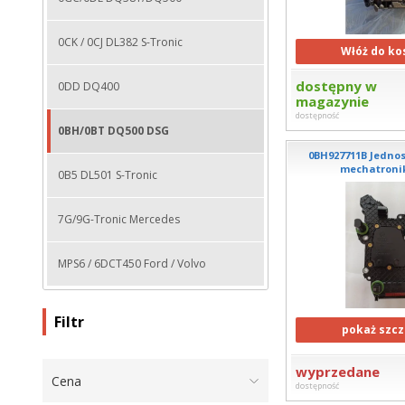
0CK / 0CJ DL382 S-Tronic
Włóż do ko
dostępny w
0DD DQ400
magazynie
dostępność
0BH/0BT DQ500 DSG
0BH927711B Jednos
mechatronik
0B5 DL501 S-Tronic
7G/9G-Tronic Mercedes
MPS6 / 6DCT450 Ford / Volvo
Filtr
pokaż szcz
wyprzedane
Cena
dostępność