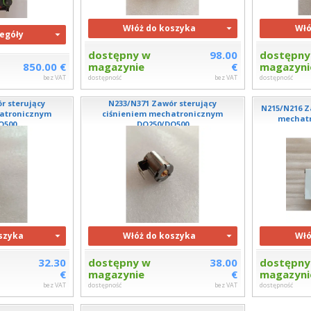
Włóż do koszyka
Włó
egóły
dostępny w
98.00
dostępny
850.00 €
magazynie
€
magazyni
bez VAT
dostępność
bez VAT
dostępność
r sterujący
N233/N371 Zawór sterujący
N215/N216 Z
hatronicznym
ciśnieniem mechatronicznym
mechatr
Q500
DQ250/DQ500
szyka
Włóż do koszyka
Włó
32.30
dostępny w
38.00
dostępny
€
magazynie
€
magazyni
bez VAT
dostępność
bez VAT
dostępność