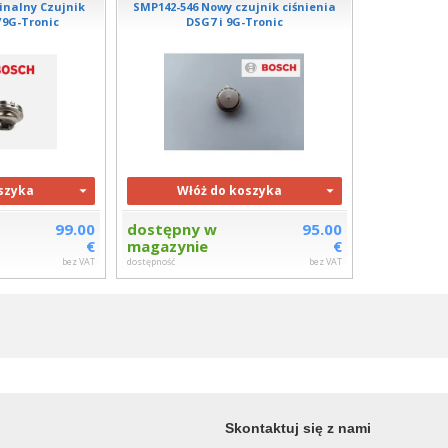
inalny Czujnik
SMP142-546 Nowy czujnik ciśnienia
/9G-Tronic
DSG7 i 9G-Tronic
szyka
Włóż do koszyka
99.00
dostępny w
95.00
€
magazynie
€
bez VAT
dostępność
bez VAT
Skontaktuj się z nami