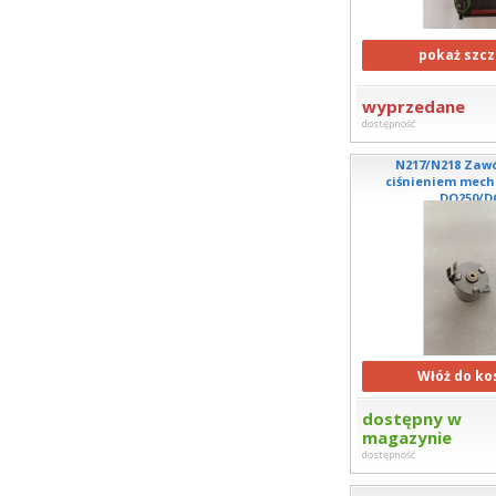
pokaż szcz
wyprzedane
dostępność
N217/N218 Zawó
ciśnieniem mec
DQ250/D
Włóż do ko
dostępny w
magazynie
dostępność