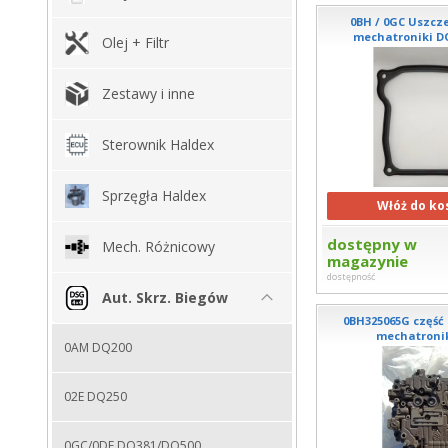
0BH / 0GC Uszcz
mechatroniki DQ
Olej + Filtr
Zestawy i inne
Sterownik Haldex
Sprzęgła Haldex
Włóż do ko
dostępny w
Mech. Różnicowy
magazynie
dostępność
Aut. Skrz. Biegów
0BH325065G część
mechatronik
0AM DQ200
02E DQ250
0GC/0DE DQ381/DQ500