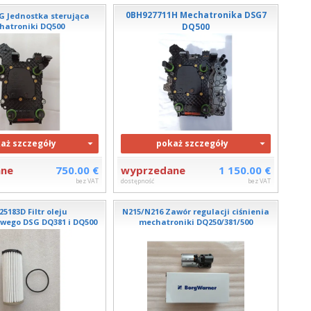
0BH927711H Mechatronika DSG7
G Jednostka sterująca
hatroniki DQ500
DQ500
aż szczegóły
pokaż szczegóły
ane
750.00 €
wyprzedane
1 150.00 €
bez VAT
dostępność
bez VAT
5183D Filtr oleju
N215/N216 Zawór regulacji ciśnienia
wego DSG DQ381 i DQ500
mechatroniki DQ250/381/500