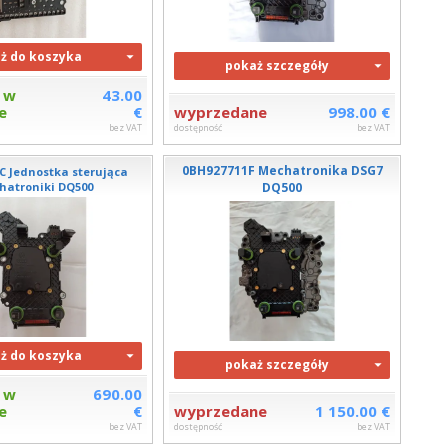
ż do koszyka
pokaż szczegóły
 w
43.00
e
€
wyprzedane
998.00 €
bez VAT
dostępność
bez VAT
0BH927711F Mechatronika DSG7
C Jednostka sterująca
hatroniki DQ500
DQ500
ż do koszyka
pokaż szczegóły
 w
690.00
e
€
wyprzedane
1 150.00 €
bez VAT
dostępność
bez VAT