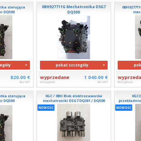
0BH927711G Mechatronika DSG7
tka sterująca
0BH927711
i DQ500
DQ500
mec
egóły
pokaż szczegóły
pok
820.00 €
wyprzedane
1 040.00 €
wyprzed
bez VAT
dostępność
bez VAT
dostępność
tka sterująca
0GC / 0BH Blok elektrozaworów
0GC32
i DQ500
mechatroniki DSG7 DQ381 / DQ500
przekładnio
NOWOŚĆ
NOWOŚĆ