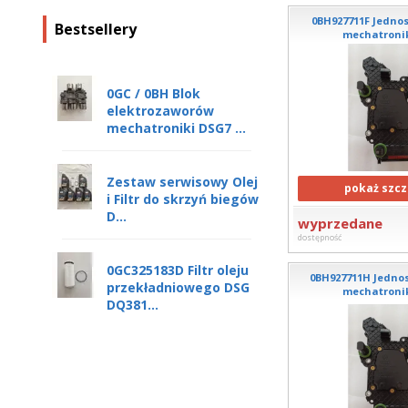
0BH927711F Jednos
Bestsellery
mechatronik
0GC / 0BH Blok
elektrozaworów
mechatroniki DSG7 ...
Zestaw serwisowy Olej
pokaż szcz
i Filtr do skrzyń biegów
D...
wyprzedane
dostępność
0GC325183D Filtr oleju
0BH927711H Jednos
przekładniowego DSG
mechatronik
DQ381...