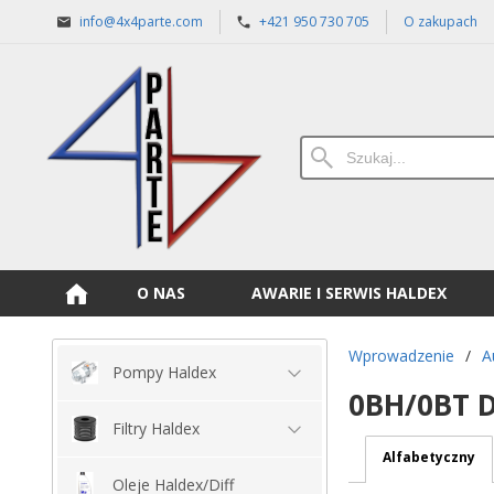
info@4x4parte.com
+421 950 730 705
O zakupach
O NAS
AWARIE I SERWIS HALDEX
Wprowadzenie
/
A
Pompy Haldex
0BH/0BT 
Filtry Haldex
Alfabetyczny
Oleje Haldex/Diff