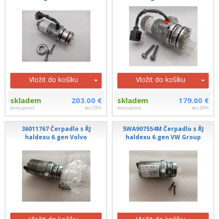
Vložit do košíku
Vložit do košíku
skladem
203.00 €
skladem
179.00 €
dostupnost
bez DPH
dostupnost
bez DPH
36011767 Čerpadlo s ŘJ
5WA907554M Čerpadlo s ŘJ
haldexu 6.gen Volvo
haldexu 6.gen VW Group