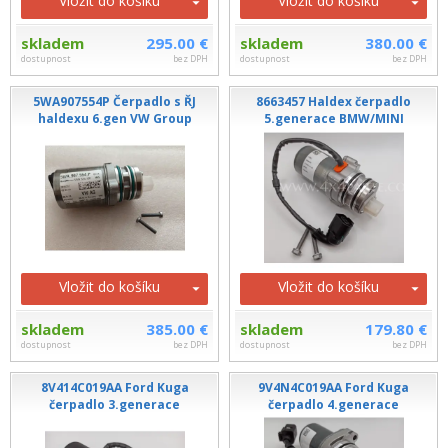
Vložit do košíku
Vložit do košíku
skladem
295.00 €
skladem
380.00 €
dostupnost
bez DPH
dostupnost
bez DPH
5WA907554P Čerpadlo s ŘJ
8663457 Haldex čerpadlo
haldexu 6.gen VW Group
5.generace BMW/MINI
Vložit do košíku
Vložit do košíku
skladem
385.00 €
skladem
179.80 €
dostupnost
bez DPH
dostupnost
bez DPH
8V414C019AA Ford Kuga
9V4N4C019AA Ford Kuga
čerpadlo 3.generace
čerpadlo 4.generace