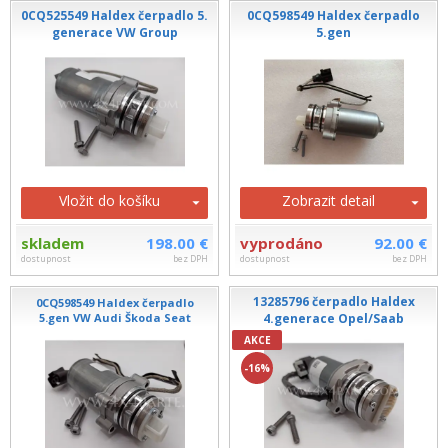
0CQ525549 Haldex čerpadlo 5.
0CQ598549 Haldex čerpadlo
generace VW Group
5.gen
Vložit do košíku
Zobrazit detail
skladem
198.00 €
vyprodáno
92.00 €
dostupnost
bez DPH
dostupnost
bez DPH
13285796 čerpadlo Haldex
0CQ598549 Haldex čerpadlo
5.gen VW Audi Škoda Seat
4.generace Opel/Saab
AKCE
-16%