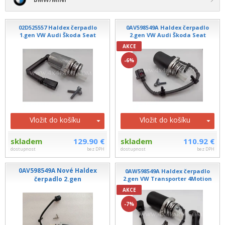
02D525557 Haldex čerpadlo
0AV598549A Haldex čerpadlo
1.gen VW Audi Škoda Seat
2.gen VW Audi Škoda Seat
AKCE
-6%
Vložit do košíku
Vložit do košíku
skladem
129.90 €
skladem
110.92 €
dostupnost
bez DPH
dostupnost
bez DPH
0AV598549A Nové Haldex
0AW598549A Haldex čerpadlo
čerpadlo 2.gen
2.gen VW Transporter 4Motion
AKCE
-7%