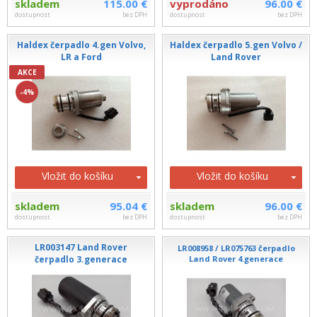
skladem
115.00 €
vyprodáno
96.00 €
dostupnost
bez DPH
dostupnost
bez DPH
Haldex čerpadlo 4.gen Volvo,
Haldex čerpadlo 5.gen Volvo /
LR a Ford
Land Rover
AKCE
-4%
Vložit do košíku
Vložit do košíku
skladem
95.04 €
skladem
96.00 €
dostupnost
bez DPH
dostupnost
bez DPH
LR003147 Land Rover
LR008958 / LR075763 čerpadlo
čerpadlo 3.generace
Land Rover 4.generace