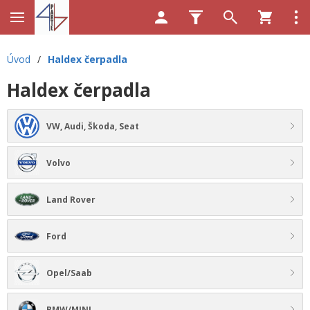
Úvod
/
Haldex čerpadla
Haldex čerpadla
VW, Audi, Škoda, Seat
Volvo
Land Rover
Ford
Opel/Saab
BMW/MINI