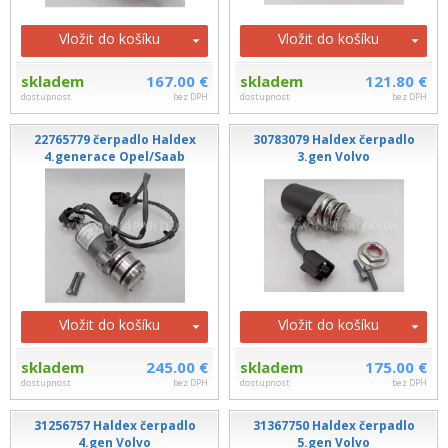
Vložit do košíku
Vložit do košíku
skladem
167.00 €
skladem
121.80 €
dostupnost
bez DPH
dostupnost
bez DPH
22765779 čerpadlo Haldex
30783079 Haldex čerpadlo
4.generace Opel/Saab
3.gen Volvo
Vložit do košíku
Vložit do košíku
skladem
245.00 €
skladem
175.00 €
dostupnost
bez DPH
dostupnost
bez DPH
31256757 Haldex čerpadlo
31367750 Haldex čerpadlo
4.gen Volvo
5.gen Volvo