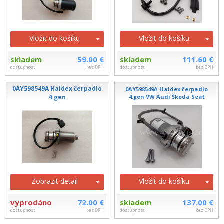
Vložit do košíku
Vložit do košíku
skladem
59.00 €
skladem
111.60 €
dostupnost
bez DPH
dostupnost
bez DPH
0AY598549A Haldex čerpadlo
0AY598549A Haldex čerpadlo
4.gen
4.gen VW Audi Škoda Seat
Zobrazit detail
Vložit do košíku
vyprodáno
72.00 €
skladem
137.00 €
dostupnost
bez DPH
dostupnost
bez DPH