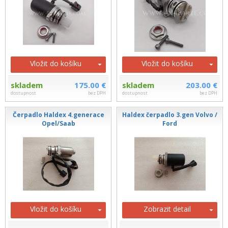
Vložit do košíku
Vložit do košíku
skladem
175.00 €
skladem
203.00 €
dostupnost
bez DPH
dostupnost
bez DPH
Čerpadlo Haldex 4.generace
Haldex čerpadlo 3.gen Volvo /
Opel/Saab
Ford
Vložit do košíku
Zobrazit detail