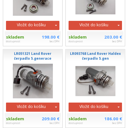
Vložit do košíku
Vložit do košíku
skladem
198.00 €
skladem
203.00 €
dostupnost
bez DPH
dostupnost
bez DPH
LR051321 Land Rover
LR093768 Land Rover Haldex
čerpadlo 5.generace
čerpadlo 5.gen
Vložit do košíku
Vložit do košíku
skladem
209.00 €
skladem
186.00 €
dostupnost
bez DPH
dostupnost
bez DPH