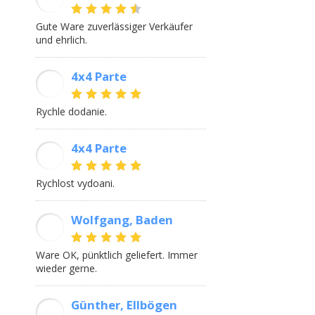
Gute Ware zuverlässiger Verkäufer
und ehrlich.
4x4 Parte
AM
Rychle dodanie.
4x4 Parte
MS
Rychlost vydoani.
Wolfgang, Baden
WJ
Ware OK, pünktlich geliefert. Immer
wieder gerne.
Günther, Ellbögen
GS