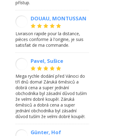
přístup.
DOUAU, MONTUSSAN
DP
Livraison rapide pour la distance,
pièces conforme à l'origine, je suis
satisfait de ma commande.
Pavel, Sušice
PJ
Mega rychle dodání před Vánoci do
tří dnů doma! Záruká 6měsiců a
dobrá cena a super jednání
obchodníka byl zásadní důvod tuším
že velmi dobré koupě!. Záruká
6měsiců a dobrá cena a super
jednání obchodníka byl zásadní
důvod tuším že velmi dobré koupě!.
Günter, Hof
GB