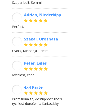
Szuper bolt. Semmi.
Adrian, Niederbipp
AS
Perfect.
Szakál, Orosháza
SL
Gyors, Minosegi. Semmj.
Peter, Leles
PK
rýchlosť, cena.
4x4 Parte
MK
Profesionalita, dostupnost zboží,
rychlost doručení a fantastický