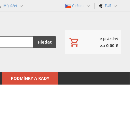
Můj účet
Čeština
EUR
je prázdný
Hledat
za 0.00 €
PODMÍNKY A RADY