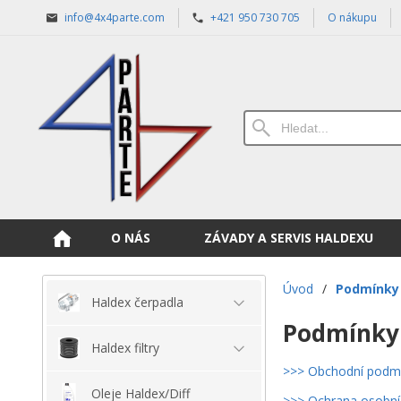
info@4x4parte.com
+421 950 730 705
O nákupu
O NÁS
ZÁVADY A SERVIS HALDEXU
Úvod
/
Podmínky 
Haldex čerpadla
Podmínky 
Haldex filtry
>>> Obchodní podm
Oleje Haldex/Diff
>>> Ochrana osobní