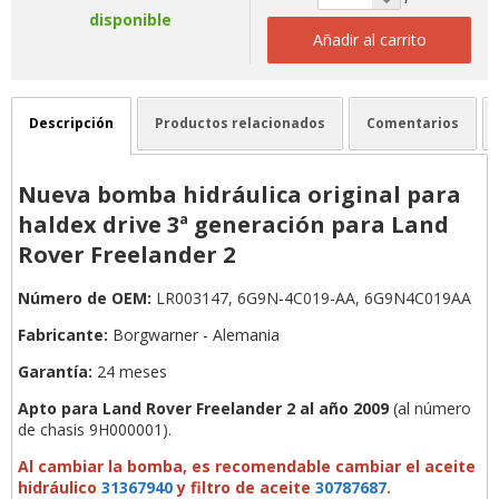
disponible
Añadir al carrito
Descripción
Productos relacionados
Comentarios
Nueva bomba hidráulica original para
haldex drive 3ª generación para Land
Rover Freelander 2
Número de OEM:
LR003147, 6G9N-4C019-AA, 6G9N4C019AA
Fabricante:
Borgwarner - Alemania
Garantía:
24 meses
Apto para Land Rover Freelander 2 al año 2009
(al número
de chasis 9H000001).
Al cambiar la bomba, es recomendable cambiar el aceite
hidráulico
31367940
y filtro de aceite
30787687
.