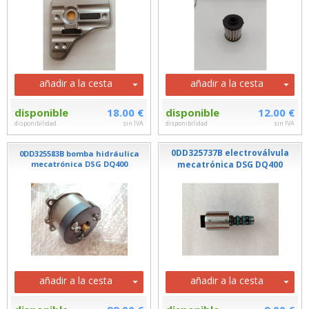
añadir a la cesta
añadir a la cesta
disponible
18.00 €
disponible
12.00 €
disponibilidad
sin IVA
disponibilidad
sin IVA
0DD325737B electroválvula
0DD325583B bomba hidráulica
mecatrónica DSG DQ400
mecatrónica DSG DQ400
añadir a la cesta
añadir a la cesta