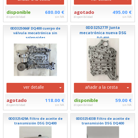
disponible
680.00 €
agotado
495.00 €
disponibilidad
sin IVA
disponibilidad
sin IVA
0DD325277F Junta
0DD325066F DQ400 cuerpo de
mecatrónica nueva DSG
válvula mecatrónica sin
solenoides
DQ400
ver detalle
añadir a la cesta
agotado
118.00 €
disponible
59.00 €
disponibilidad
sin IVA
disponibilidad
sin IVA
0DD325429A Filtro de aceite de
0DD325433B Filtro de aceite de
transmisión DSG DQ400
transmisión DSG DQ400