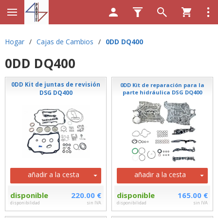
Hogar
/
Cajas de Cambios
/
0DD DQ400
0DD DQ400
0DD Kit de juntas de revisión
0DD Kit de reparación para la
DSG DQ400
parte hidráulica DSG DQ400
añadir a la cesta
añadir a la cesta
disponible
220.00 €
disponible
165.00 €
disponibilidad
sin IVA
disponibilidad
sin IVA