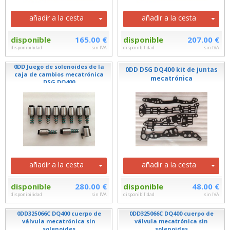
añadir a la cesta
añadir a la cesta
disponible
165.00 €
disponible
207.00 €
disponibilidad
sin IVA
disponibilidad
sin IVA
0DD Juego de solenoides de la
0DD DSG DQ400 kit de juntas
caja de cambios mecatrónica
mecatrónica
DSG DQ400
añadir a la cesta
añadir a la cesta
disponible
280.00 €
disponible
48.00 €
disponibilidad
sin IVA
disponibilidad
sin IVA
0DD325066C DQ400 cuerpo de
0DD325066C DQ400 cuerpo de
válvula mecatrónica sin
válvula mecatrónica sin
solenoides
solenoides