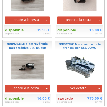
añadir a la cesta
añadir a la cesta
disponible
39.90 €
disponible
16.00 €
disponibilidad
sin IVA
disponibilidad
sin IVA
0DD927339E electroválvula
0DD927770B Mecatrónica de la
mecatrónica DSG DQ400
transmisión DSG DQ400
añadir a la cesta
ver detalle
disponible
16.00 €
agotado
770.00 €
disponibilidad
sin IVA
disponibilidad
sin IVA