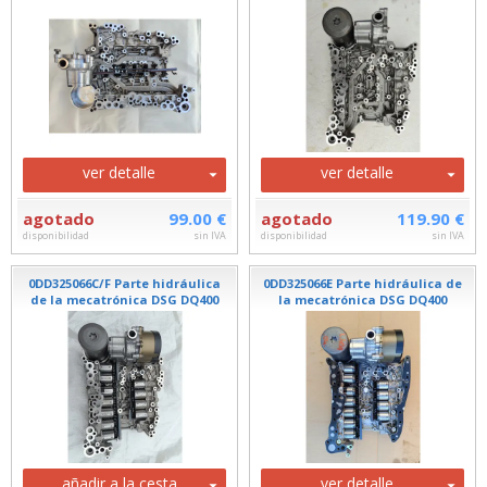
ver detalle
ver detalle
agotado
99.00 €
agotado
119.90 €
disponibilidad
sin IVA
disponibilidad
sin IVA
0DD325066C/F Parte hidráulica
0DD325066E Parte hidráulica de
de la mecatrónica DSG DQ400
la mecatrónica DSG DQ400
añadir a la cesta
ver detalle