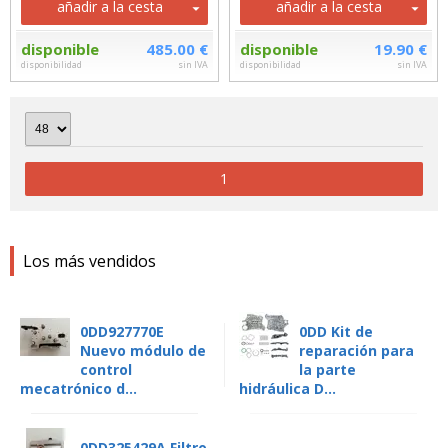
añadir a la cesta
añadir a la cesta
disponible
485.00 €
disponible
19.90 €
disponibilidad
sin IVA
disponibilidad
sin IVA
1
Los más vendidos
0DD927770E
0DD Kit de
Nuevo módulo de
reparación para
control
la parte
mecatrónico d...
hidráulica D...
0DD325429A Filtro