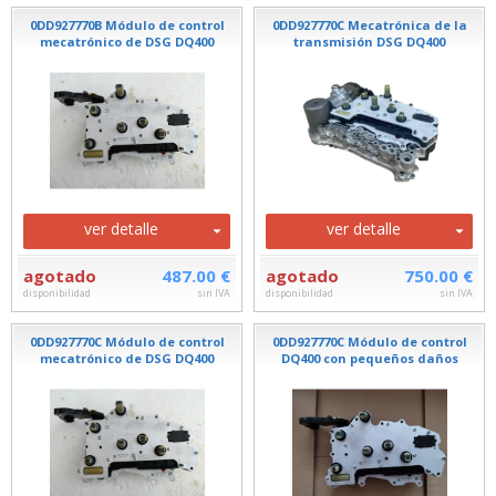
0DD927770B Módulo de control
0DD927770C Mecatrónica de la
mecatrónico de DSG DQ400
transmisión DSG DQ400
ver detalle
ver detalle
agotado
487.00 €
agotado
750.00 €
disponibilidad
sin IVA
disponibilidad
sin IVA
0DD927770C Módulo de control
0DD927770C Módulo de control
mecatrónico de DSG DQ400
DQ400 con pequeños daños