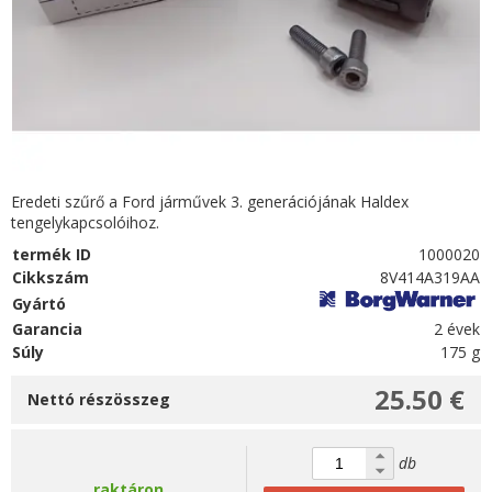
Eredeti szűrő a Ford járművek 3. generációjának Haldex
tengelykapcsolóihoz.
termék ID
1000020
Cikkszám
8V414A319AA
Gyártó
Garancia
2 évek
Súly
175 g
25.50 €
Nettó részösszeg
db
raktáron