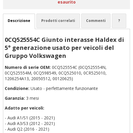
esaurito
Descrizione
Prodotti correlati
Commenti
?
0CQ525554C Giunto interasse Haldex di
5° generazione usato per veicoli del
Gruppo Volkswagen
Numero di serie OEM:
0CQ525554C (0CQ525554N,
0CQ525554M, 0CQ598549, 0CQ525010, 0CR525010,
1206254A13, 20050512, 00120625)
Condizione:
Usato - perfettamente funzionante
Garanzia:
3 mesi
Adatto per veicoli:
- Audi A1/S1 (2015 - 2021)
- Audi A3/S3 (2012 - 2021)
- Audi Q2 (2016 - 2021)