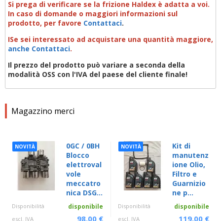
Si prega di verificare se la frizione Haldex è adatta a voi.
In caso di domande o maggiori informazioni sul
prodotto
,
per favore
Contattaci
.
I
Se sei interessato ad acquistare una quantità maggiore
,
anche Contattaci
.
Il prezzo del prodotto può variare a seconda della
modalità OSS con l'IVA del paese del cliente finale!
Magazzino merci
0GC / 0BH
Kit di
NOVITÀ
NOVITÀ
Blocco
manutenz
elettroval
ione Olio,
vole
Filtro e
meccatro
Guarnizio
nica DSG...
ne p...
Disponibilità
disponibile
Disponibilità
disponibile
98.00 €
119.00 €
escl. IVA
escl. IVA