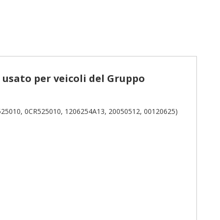
usato per veicoli del Gruppo
5010, 0CR525010, 1206254A13, 20050512, 00120625)