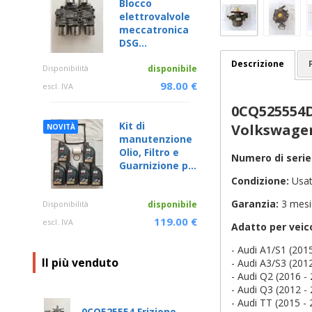
Blocco
elettrovalvole
meccatronica
DSG...
Descrizione
Disponibilità
disponibile
98.00 €
escl. IVA
0CQ525554D
Kit di
Volkswage
NOVITÀ
manutenzione
Olio, Filtro e
Numero di seri
Guarnizione p...
Condizione:
Usat
Garanzia:
3 mesi
Disponibilità
disponibile
119.00 €
escl. IVA
Adatto per veico
- Audi A1/S1 (201
Il più venduto
- Audi A3/S3 (201
- Audi Q2 (2016 -
- Audi Q3 (2012 -
- Audi TT (2015 -
0CQ525554 Frizione