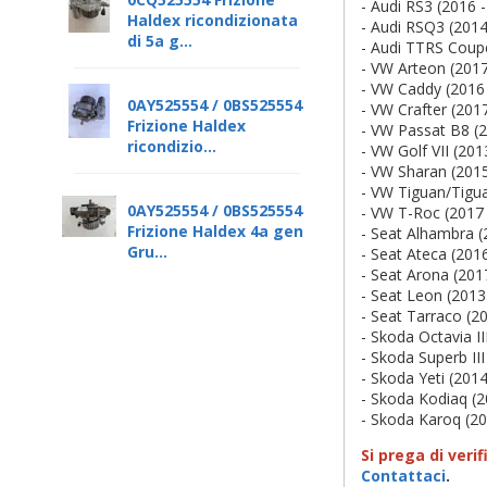
- Audi RS3 (2016 
Haldex ricondizionata
- Audi RSQ3 (2014
di 5a g...
- Audi TTRS Coup
- VW Arteon (2017
- VW Caddy (2016 
0AY525554 / 0BS525554
- VW Crafter (201
Frizione Haldex
- VW Passat B8 (2
ricondizio...
- VW Golf VII (201
- VW Sharan (2015
- VW Tiguan/Tigua
0AY525554 / 0BS525554
- VW T-Roc (2017 
Frizione Haldex 4a gen
- Seat Alhambra (
Gru...
- Seat Ateca (201
- Seat Arona (201
- Seat Leon (2013
- Seat Tarraco (2
- Skoda Octavia II
- Skoda Superb III
- Skoda Yeti (2014
- Skoda Kodiaq (2
- Skoda Karoq (20
Si prega di verif
Contattaci
.