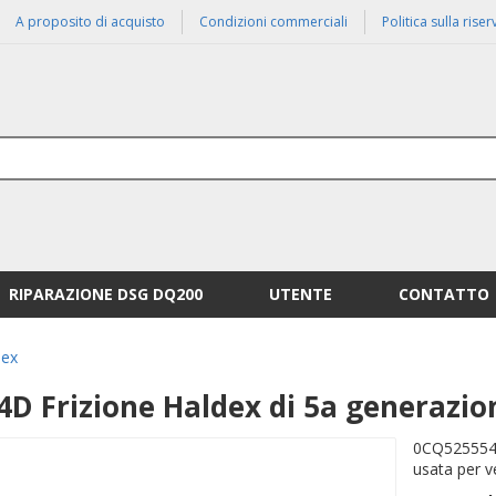
A proposito di acquisto
Condizioni commerciali
Politica sulla rise
RIPARAZIONE DSG DQ200
UTENTE
CONTATTO
dex
D Frizione Haldex di 5a generazio
0CQ525554D 
usata per v