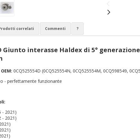
Prodotti correlati
Commenti
?
 Giunto interasse Haldex di 5° generazione 
n
e OEM:
0CQ525554D (0CQ525554N, 0CQ525554M, 0CQ598549, 0CQ52
o - perfettamente funzionante
li:
5 - 2021)
2 - 2021)
 2021)
 2021)
 2021)