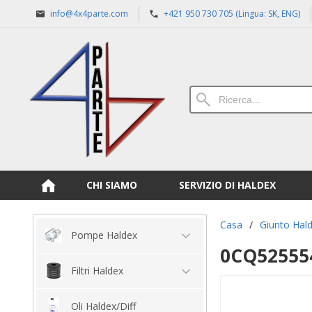
info@4x4parte.com
+421 950 730 705 (Lingua: SK, ENG)
CHI SIAMO
SERVIZIO DI HALDEX
Casa
/
Giunto Hal
Pompe Haldex
0CQ525554
Filtri Haldex
Oli Haldex/Diff