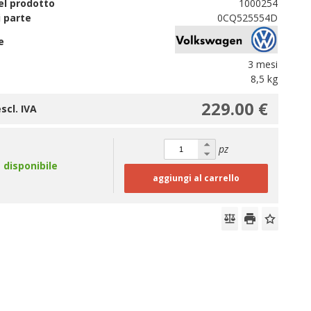
l prodotto
1000254
 parte
0CQ525554D
e
3 mesi
8,5 kg
229.00 €
scl. IVA
pz
disponibile
aggiungi al carrello