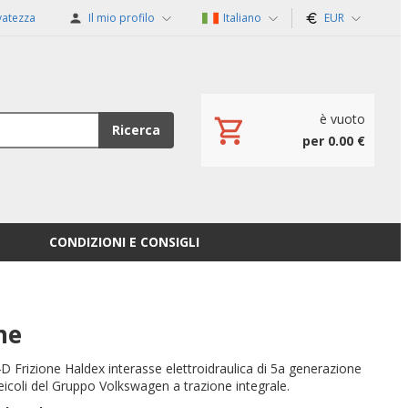
rvatezza
Il mio profilo
Italiano
EUR
è vuoto
Ricerca
per 0.00 €
CONDIZIONI E CONSIGLI
ne
Frizione Haldex interasse elettroidraulica di 5a generazione
eicoli del Gruppo Volkswagen a trazione integrale.