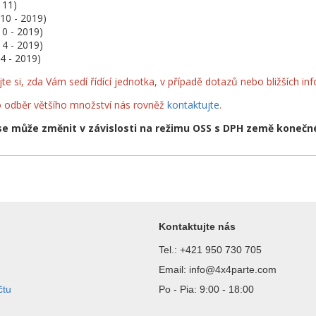
 11)
010 - 2019)
10 - 2019)
14 - 2019)
4 - 2019)
te si, zda Vám sedí řídící jednotka, v případě dotazů nebo bližších i
o odběr většího množství nás rovněž
kontaktujte
.
e může změnit v závislosti na režimu OSS s DPH země konečn
Kontaktujte nás
Tel.: +421 950 730 705
Email: info@4x4parte.com
čtu
Po - Pia: 9:00 - 18:00