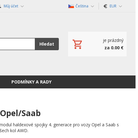
Můj účet
Čeština
EUR
je prázdný
Hledat
za 0.00 €
PODMÍNKY A RADY
 Opel/Saab
 modul haldexové spojky 4. generace pro vozy Opel a Saab s
šech kol AWD.