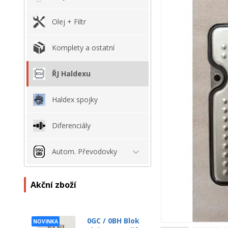
Olej + Filtr
Komplety a ostatní
ŘJ Haldexu
Haldex spojky
Diferenciály
Autom. Převodovky
Akční zboží
0GC / 0BH Blok
NOVINKA