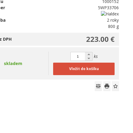
tu
1000152
ber
5WP33706
oba
2 roky
800 g
223.00 €
z DPH
ks
skladem
Vložit do košíku