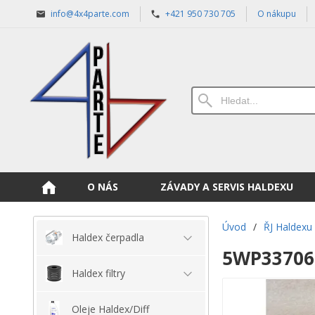
info@4x4parte.com
+421 950 730 705
O nákupu
O NÁS
ZÁVADY A SERVIS HALDEXU
Úvod
/
ŘJ Haldexu
Haldex čerpadla
5WP33706 
Haldex filtry
Oleje Haldex/Diff