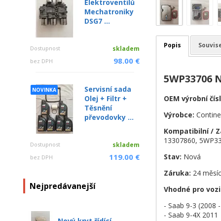
Elektroventilů
Mechatroniky
DSG7 ...
Popis
Souvise
Dostupnost
skladem
98.00 €
bez DPH
5WP33706 N
Servisní sada
NOVINKA
OEM výrobní čísl
Olej + Filtr +
Těsnění
Výrobce:
Contine
převodovky ...
Kompatibilní / 
13307860, 5WP33
Dostupnost
skladem
Stav:
Nová
119.00 €
bez DPH
Záruka:
24 měsí
Nejpredávanejší
Vhodné pro vozi
- Saab 9-3 (2008 
- Saab 9-4X 2011
Nový kryt řídící