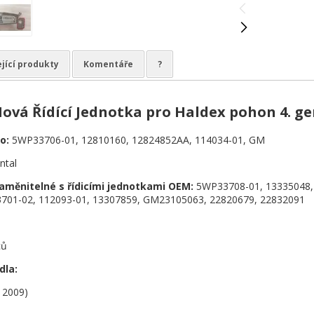
jící produkty
Komentáře
?
ová Řídící Jednotka pro Haldex pohon 4. ge
o:
5WP33706-01, 12810160, 12824852AA, 114034-01, GM
ntal
Zaměnitelné s řídicími jednotkami OEM:
5WP33708-01, 13335048, 
701-02, 112093-01, 13307859, GM23105063, 22820679, 22832091
ců
dla:
- 2009)