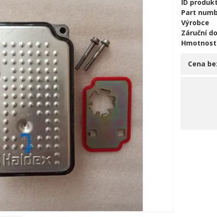
ID produk
Part num
Výrobce
Záruční d
Hmotnost
Cena be