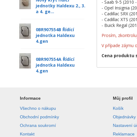
- Saab 9-5 (2010 -
jednotky Haldexu 2., 3.
- Opel Insignia (2
a 4. ge...
- Cadillac SRX (20
- Cadillac XTS (20
- Buick Regal (201
0BR907554B Řídící
Prosím, zkontroluj
jednotka Haldexu
4.gen
V případe zájmu 
Cena produktu s
0BR907554A Řídící
jednotka Haldexu
4.gen
Informace
Můj profil
Všechno o nákupu
Košík
Obchodní podmínky
Objednávky
Ochrana soukromí
Nastavení ú
Kontakt
Reklamace