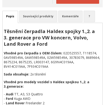
Popis
Související produkty
Komentáře
?
Těsnění čerpadla Haldex spojky 1.,2. a
3. generace pro VW koncern, Volvo,
Land Rover a Ford
Vhodné pro čerpadla s OEM číslem:
02D525557, T118574,
0AV598549A, 0AW598549A, 02W598549A, 30783079, 8689664,
8675234, 8675235, LR003147, 6G9N4C019AA,
8V414C019AA, 7F934C019AA
Sada obsahuje:
2x těsnění
Vhodné pro modely vozidel s Haldex spojkou 1.,2. a
3.generace:
-
Audi
TT, A3, S3 Quattro
-
Ford
Kuga AWD
-
Land Rover
Freelander 2