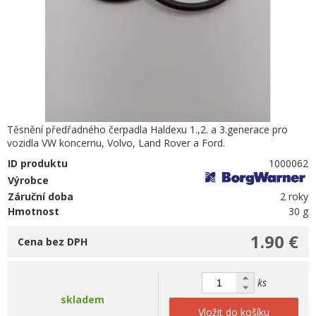
Těsnění předřadného čerpadla Haldexu 1.,2. a 3.generace pro
vozidla VW koncernu, Volvo, Land Rover a Ford.
ID produktu
1000062
Výrobce
Záruční doba
2 roky
Hmotnost
30 g
1.90 €
Cena bez DPH
ks
skladem
Vložit do košíku