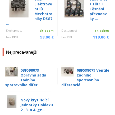
Elektrove
+ Filtr +
ntilů
Těsnění
Mechatro
převodov
niky DSG7
ky ...
...
Dostupnost
skladem
Dostupnost
skladem
98.00 €
119.00 €
bez DPH
bez DPH
Nejpredávanejší
0BF598079
0BF598079 Ventile
Opravná sada
zadního
zadního
sportovního
sportovního difer...
diferenciá...
Nový kryt řídící
jednotky Haldexu
2., 3. a 4. ge...