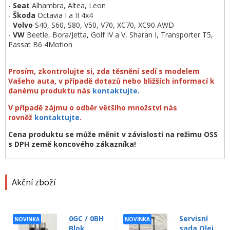
-
Seat
Alhambra, Altea, Leon
-
Škoda
Octavia I a II 4x4
-
Volvo
S40, S60, S80, V50, V70, XC70, XC90 AWD
-
VW
Beetle, Bora/Jetta, Golf IV a V, Sharan I, Transporter T5,
Passat B6 4Motion
Prosím, zkontrolujte si, zda těsnění sedí s modelem
Vašeho auta, v případě dotazů nebo bližších informací k
danému produktu nás
kontaktujte
.
V případě zájmu o odběr většího množství nás
rovněž
kontaktujte
.
Cena produktu se může měnit v závislosti na režimu OSS
s DPH země koncového zákazníka!
Akční zboží
0GC / 0BH
Servisní
NOVINKA
NOVINKA
Blok
sada Olej