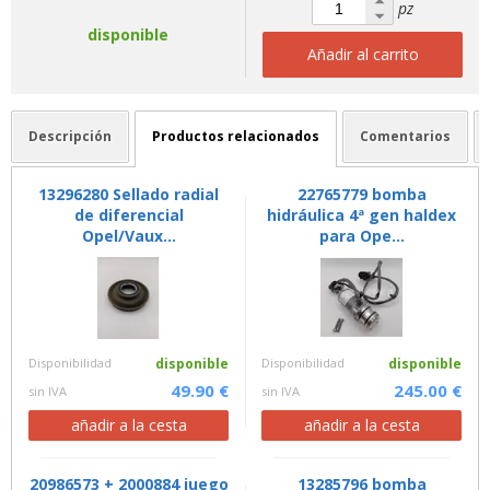
pz
disponible
Añadir al carrito
Descripción
Productos relacionados
Comentarios
13296280 Sellado radial
22765779 bomba
de diferencial
hidráulica 4ª gen haldex
Opel/Vaux...
para Ope...
Disponibilidad
disponible
Disponibilidad
disponible
49.90 €
245.00 €
sin IVA
sin IVA
añadir a la cesta
añadir a la cesta
20986573 + 2000884 juego
13285796 bomba