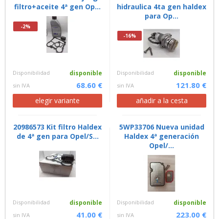
filtro+aceite 4ª gen Op...
hidraulica 4ta gen haldex
para Op...
-2%
-16%
Disponibilidad
disponible
Disponibilidad
disponible
68.60 €
121.80 €
sin IVA
sin IVA
elegir variante
añadir a la cesta
20986573 Kit filtro Haldex
5WP33706 Nueva unidad
de 4ª gen para Opel/S...
Haldex 4ª generación
Opel/...
Disponibilidad
disponible
Disponibilidad
disponible
41.00 €
223.00 €
sin IVA
sin IVA