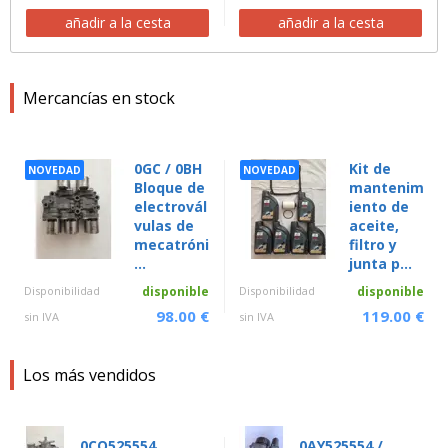
añadir a la cesta
añadir a la cesta
Mercancías en stock
0GC / 0BH
Kit de
NOVEDAD
NOVEDAD
Bloque de
mantenim
electrovál
iento de
vulas de
aceite,
mecatróni
filtro y
...
junta p...
Disponibilidad
disponible
Disponibilidad
disponible
98.00 €
119.00 €
sin IVA
sin IVA
Los más vendidos
0CQ525554
0AY525554 /