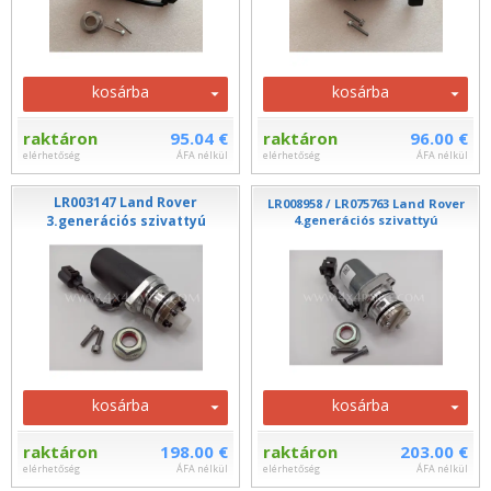
kosárba
kosárba
raktáron
95.04 €
raktáron
96.00 €
elérhetőség
ÁFA nélkül
elérhetőség
ÁFA nélkül
LR003147 Land Rover
LR008958 / LR075763 Land Rover
3.generációs szivattyú
4.generációs szivattyú
kosárba
kosárba
raktáron
198.00 €
raktáron
203.00 €
elérhetőség
ÁFA nélkül
elérhetőség
ÁFA nélkül