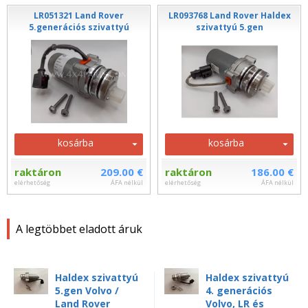
LR051321 Land Rover
LR093768 Land Rover Haldex
5.generációs szivattyú
szivattyú 5.gen
kosárba
kosárba
raktáron
209.00 €
raktáron
186.00 €
elérhetőség
ÁFA nélkül
elérhetőség
ÁFA nélkül
A legtöbbet eladott áruk
Haldex szivattyú
Haldex szivattyú
5.gen Volvo /
4. generációs
Land Rover
Volvo, LR és