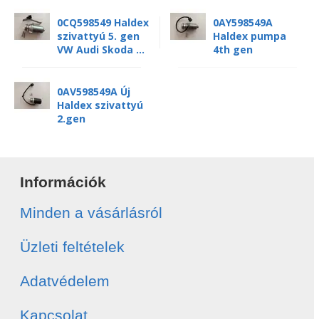
0CQ598549 Haldex
0AY598549A
szivattyú 5. gen
Haldex pumpa
VW Audi Skoda ...
4th gen
0AV598549A Új
Haldex szivattyú
2.gen
Információk
Minden a vásárlásról
Üzleti feltételek
Adatvédelem
Kapcsolat