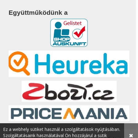
Együttműködünk a
Ez a webhely sütiket használ a szolgáltatások nyújtásában.
✖
Szolgáltatásaink használatával Ön hozzájárul a sütik