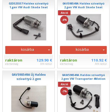
02D525557 Haldex szivattyú
0AV598549A Haldex szivattyú
1.gen VW Audi Skoda Seat
2.gen VW Audi Skoda Seat
Akció
-6%
kosárba
kosárba
raktáron
129.90 €
raktáron
110.92 €
elérhetőség
ÁFA nélkül
elérhetőség
ÁFA nélkül
0AV598549A Új Haldex
0AW598549A Haldex szivattyú
szivattyú 2.gen
2.gen VW Transporter 4Motion
Akció
-7%