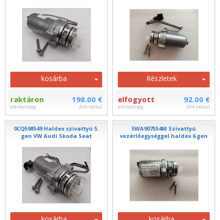
kosárba
Részletek
raktáron
198.00 €
elfogyott
92.00 €
elérhetőség
ÁFA nélkül
elérhetőség
ÁFA nélkül
0CQ598549 Haldex szivattyú 5.
5WA907554M Szivattyú
gen VW Audi Skoda Seat
vezérlőegységgel haldex 6.gen
kosárba
kosárba