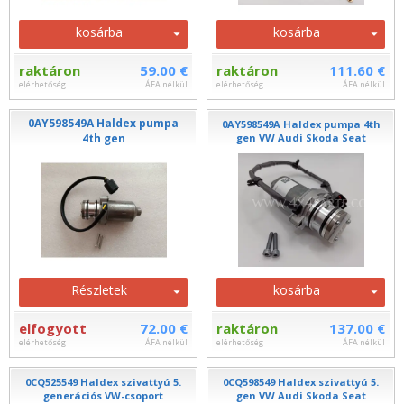
kosárba
kosárba
raktáron
59.00 €
raktáron
111.60 €
elérhetőség
ÁFA nélkül
elérhetőség
ÁFA nélkül
0AY598549A Haldex pumpa
0AY598549A Haldex pumpa 4th
4th gen
gen VW Audi Skoda Seat
Részletek
kosárba
elfogyott
72.00 €
raktáron
137.00 €
elérhetőség
ÁFA nélkül
elérhetőség
ÁFA nélkül
0CQ525549 Haldex szivattyú 5.
0CQ598549 Haldex szivattyú 5.
generációs VW-csoport
gen VW Audi Skoda Seat