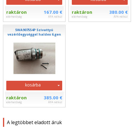
raktáron
167.00 €
raktáron
380.00 €
elérhetőség
ÁFA nélkül
elérhetőség
ÁFA nélkül
5WA907554P Szivattyú
vezérlőegységgel haldex 6.gen
kosárba
raktáron
385.00 €
elérhetőség
ÁFA nélkül
A legtöbbet eladott áruk